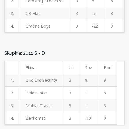
2.
Ferostroj - Drava 90
3
8
6
3.
CB Hlad
3
-5
3
4.
Gračina Boys
3
-22
0
Skupina: 2011 S - D
Ekipa
Ut
Raz
Bod
1.
Bilić-Erić Security
3
8
9
2.
Gold centar
3
1
6
3.
Molnar Travel
3
1
3
4.
Benkomat
3
-10
0