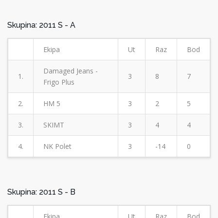
Skupina: 2011 S - A
Ekipa
Ut
Raz
Bod
Damaged Jeans -
1.
3
8
7
Frigo Plus
2.
HM 5
3
2
5
3.
SKIMT
3
4
4
4.
NK Polet
3
-14
0
Skupina: 2011 S - B
Ekipa
Ut
Raz
Bod