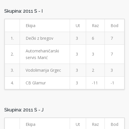
Skupina: 2011 S - I
Ekipa
Ut
Raz
Bod
1.
Dečki z bregov
3
6
7
Automehaničarski
2.
3
3
7
servis Marić
3.
Vodolimarija Grgec
3
2
3
4.
CB Glamur
3
-11
-1
Skupina: 2011 S - J
Ekipa
Ut
Raz
Bod