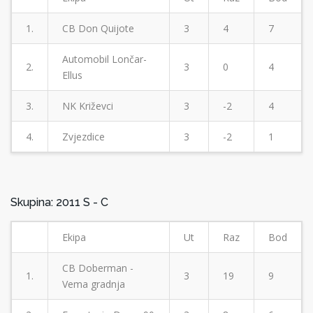
1.
CB Don Quijote
3
4
7
Automobil Lončar-
2.
3
0
4
Ellus
3.
NK Križevci
3
-2
4
4.
Zvjezdice
3
-2
1
Skupina: 2011 S - C
Ekipa
Ut
Raz
Bod
CB Doberman -
1.
3
19
9
Vema gradnja