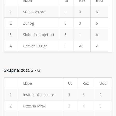
Ekipa
Ut
Raz
Bod
1.
Studio Valore
3
4
6
2.
Zunog
3
3
6
3.
Slobodni umjetnici
3
1
6
4.
Perivan usluge
3
-8
-1
Skupina: 2011 S - G
Ekipa
Ut
Raz
Bod
1.
Instruktažni centar
3
6
9
2.
Pizzeria Mrak
3
1
6