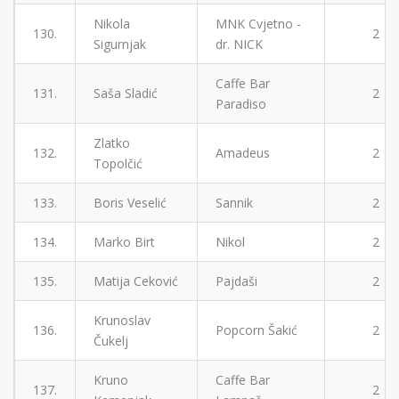
Nikola
MNK Cvjetno -
130.
2
Sigurnjak
dr. NICK
Caffe Bar
131.
Saša Sladić
2
Paradiso
Zlatko
132.
Amadeus
2
Topolčić
133.
Boris Veselić
Sannik
2
134.
Marko Birt
Nikol
2
135.
Matija Ceković
Pajdaši
2
Krunoslav
136.
Popcorn Šakić
2
Čukelj
Kruno
Caffe Bar
137.
2