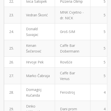
22.
Ivica Salopek
Pizzeria Olimp
5
MNK Cvjetno -
23.
Vedran Škorić
5
dr. NICK
Donald
24.
Groš-SIM
5
Suvajac
Kenan
Caffe Bar
25.
5
Šečerović
Dobermann
26.
Hrvoje Pek
Rovišće
5
Caffe Bar
27.
Marko Čabraja
5
Venus
Domagoj
28.
Ferostroj
4
Kučanda
Dinko
29.
Dani prom
4