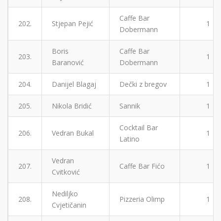
Caffe Bar
202.
Stjepan Pejić
1
Dobermann
Boris
Caffe Bar
203.
1
Baranović
Dobermann
204.
Danijel Blagaj
Dečki z bregov
1
205.
Nikola Bridić
Sannik
1
Cocktail Bar
206.
Vedran Bukal
1
Latino
Vedran
207.
Caffe Bar Fićo
1
Cvitković
Nediljko
208.
Pizzeria Olimp
1
Cvjetičanin