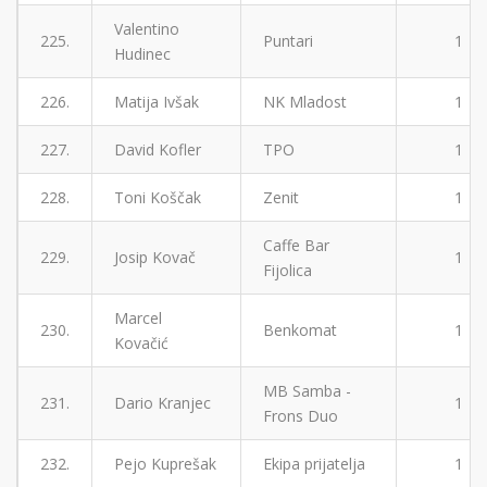
Valentino
225.
Puntari
1
Hudinec
226.
Matija Ivšak
NK Mladost
1
227.
David Kofler
TPO
1
228.
Toni Koščak
Zenit
1
Caffe Bar
229.
Josip Kovač
1
Fijolica
Marcel
230.
Benkomat
1
Kovačić
MB Samba -
231.
Dario Kranjec
1
Frons Duo
232.
Pejo Kuprešak
Ekipa prijatelja
1