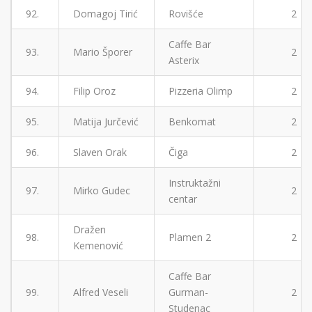
92.
Domagoj Tirić
Rovišće
2
Caffe Bar
93.
Mario Šporer
2
Asterix
94.
Filip Oroz
Pizzeria Olimp
2
95.
Matija Jurčević
Benkomat
2
96.
Slaven Orak
Čiga
2
Instruktažni
97.
Mirko Gudec
2
centar
Dražen
98.
Plamen 2
2
Kemenović
Caffe Bar
99.
Alfred Veseli
Gurman-
2
Studenac