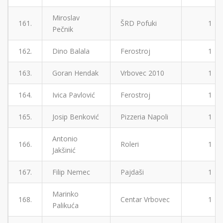
Miroslav
161.
ŠRD Pofuki
1
Pečnik
162.
Dino Balala
Ferostroj
1
163.
Goran Hendak
Vrbovec 2010
1
164.
Ivica Pavlović
Ferostroj
1
165.
Josip Benković
Pizzeria Napoli
1
Antonio
166.
Roleri
1
Jakšinić
167.
Filip Nemec
Pajdaši
1
Marinko
168.
Centar Vrbovec
1
Palikuća