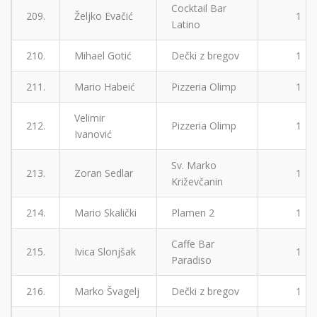
Cocktail Bar
209.
Željko Evačić
1
Latino
210.
Mihael Gotić
Dečki z bregov
1
211.
Mario Habeić
Pizzeria Olimp
1
Velimir
212.
Pizzeria Olimp
1
Ivanović
Sv. Marko
213.
Zoran Sedlar
1
Križevčanin
214.
Mario Skalički
Plamen 2
1
Caffe Bar
215.
Ivica Slonjšak
1
Paradiso
216.
Marko Švagelj
Dečki z bregov
1