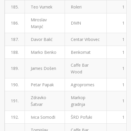
185.
Teo Vurnek
Roleri
1
Miroslav
186.
DMN
1
Manjić
187.
Davor Balić
Centar Vrbovec
1
188.
Marko Benko
Benkomat
1
Caffe Bar
189.
James Došen
1
Wood
190.
Petar Papak
Agropromes
1
Zdravko
Markop
191.
1
Šatvar
gradnja
192.
Ivica Somođi
ŠRD Pofuki
1
Tomislav
Caffe Bar