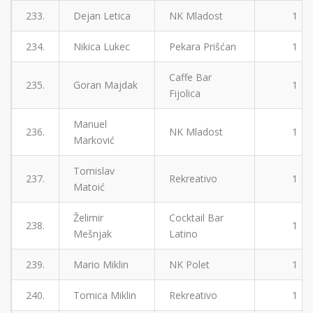
233.
Dejan Letica
NK Mladost
1
234.
Nikica Lukec
Pekara Prišćan
1
Caffe Bar
235.
Goran Majdak
1
Fijolica
Manuel
236.
NK Mladost
1
Marković
Tomislav
237.
Rekreativo
1
Matoić
Želimir
Cocktail Bar
238.
1
Mešnjak
Latino
239.
Mario Miklin
NK Polet
1
240.
Tomica Miklin
Rekreativo
1