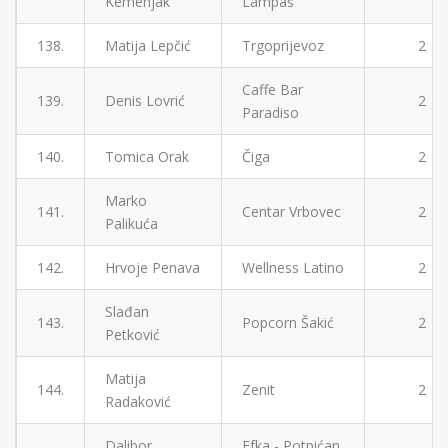
Kemenjak
Lampaš
138.
Matija Lepčić
Trgoprijevoz
2
Caffe Bar
139.
Denis Lovrić
2
Paradiso
140.
Tomica Orak
Čiga
2
Marko
141.
Centar Vrbovec
2
Palikuća
142.
Hrvoje Penava
Wellness Latino
2
Slađan
143.
Popcorn Šakić
2
Petković
Matija
144.
Zenit
2
Radaković
Dalibor
Efka - Potpićan