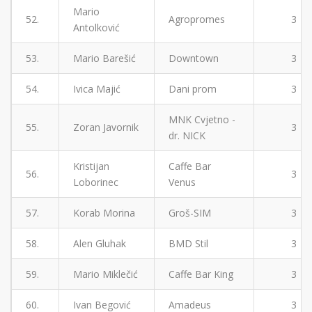
Mario
52.
Agropromes
3
Antolković
53.
Mario Barešić
Downtown
3
54.
Ivica Majić
Dani prom
3
MNK Cvjetno -
55.
Zoran Javornik
3
dr. NICK
Kristijan
Caffe Bar
56.
3
Loborinec
Venus
57.
Korab Morina
Groš-SIM
3
58.
Alen Gluhak
BMD Stil
3
59.
Mario Miklečić
Caffe Bar King
3
60.
Ivan Begović
Amadeus
3