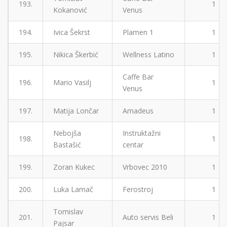
193.
1
Kokanović
Venus
194.
Ivica Šekrst
Plamen 1
1
195.
Nikica Škerbić
Wellness Latino
1
Caffe Bar
196.
Mario Vasilj
1
Venus
197.
Matija Lončar
Amadeus
1
Nebojša
Instruktažni
198.
1
Bastašić
centar
199.
Zoran Kukec
Vrbovec 2010
1
200.
Luka Lamač
Ferostroj
1
Tomislav
201.
Auto servis Beli
1
Pajsar