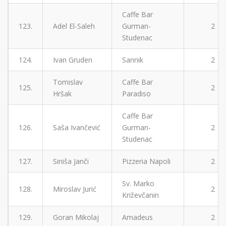
Caffe Bar
123.
Adel El-Saleh
Gurman-
2
Studenac
124.
Ivan Gruden
Sannik
2
Tomislav
Caffe Bar
125.
2
Hršak
Paradiso
Caffe Bar
126.
Saša Ivančević
Gurman-
2
Studenac
127.
Siniša Janči
Pizzeria Napoli
2
Sv. Marko
128.
Miroslav Jurić
2
Križevčanin
129.
Goran Mikolaj
Amadeus
2