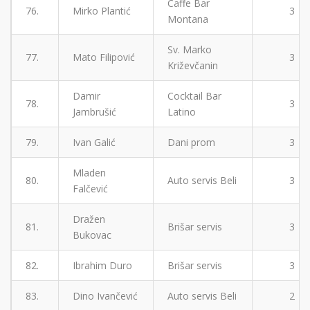
Caffe Bar
76.
Mirko Plantić
3
Montana
Sv. Marko
77.
Mato Filipović
3
Križevčanin
Damir
Cocktail Bar
78.
3
Jambrušić
Latino
79.
Ivan Galić
Dani prom
3
Mladen
80.
Auto servis Beli
3
Falčević
Dražen
81.
Brišar servis
3
Bukovac
82.
Ibrahim Duro
Brišar servis
3
83.
Dino Ivančević
Auto servis Beli
2