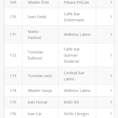
169.
Mladen Šmit
Pekara Prišćan
1
Caffe Bar
170.
Sven Dedić
1
Dobermann
Marko
171.
Wellness Latino
1
Pavlović
Caffe Bar
Tomislav
172.
Gurman-
1
Šušković
Studenac
Cocktail Bar
173.
Tomislav Ivičić
1
Latino
174.
Mladen Hasija
Wellness Latino
1
175.
Ivan Horvat
BMD Stil
1
176.
Ivan Car
Dečki z bregov
1