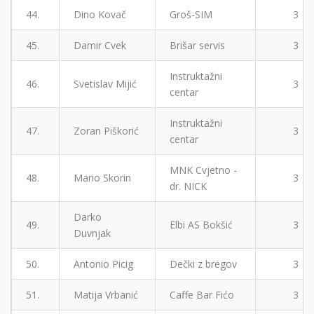
44.
Dino Kovač
Groš-SIM
3
45.
Damir Cvek
Brišar servis
3
Instruktažni
46.
Svetislav Mijić
3
centar
Instruktažni
47.
Zoran Piškorić
3
centar
MNK Cvjetno -
48.
Mario Skorin
3
dr. NICK
Darko
49.
Elbi AS Bokšić
3
Duvnjak
50.
Antonio Picig
Dečki z bregov
3
51.
Matija Vrbanić
Caffe Bar Fićo
3