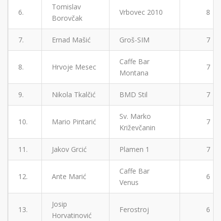
Tomislav
6.
Vrbovec 2010
8
Borovčak
7.
Ernad Mašić
Groš-SIM
7
Caffe Bar
8.
Hrvoje Mesec
7
Montana
9.
Nikola Tkalčić
BMD Stil
7
Sv. Marko
10.
Mario Pintarić
7
Križevčanin
11.
Jakov Grcić
Plamen 1
7
Caffe Bar
12.
Ante Marić
6
Venus
Josip
13.
Ferostroj
6
Horvatinović