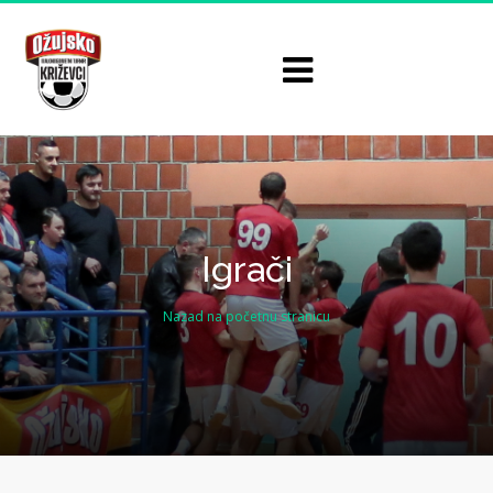
Igrači
Nazad na početnu stranicu