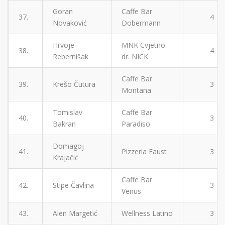
Goran
Caffe Bar
37.
4
Novaković
Dobermann
Hrvoje
MNK Cvjetno -
38.
4
Rebernišak
dr. NICK
Caffe Bar
39.
Krešo Čutura
3
Montana
Tomislav
Caffe Bar
40.
3
Bakran
Paradiso
Domagoj
41.
Pizzeria Faust
3
Krajačić
Caffe Bar
42.
Stipe Čavlina
3
Venus
43.
Alen Margetić
Wellness Latino
3