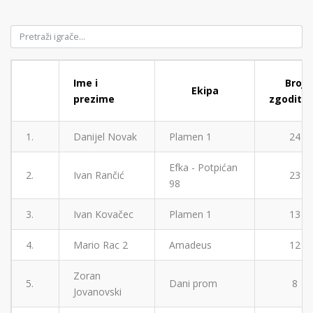
Ime i
Broj
Ekipa
prezime
zgodita
1.
Danijel Novak
Plamen 1
24
Efka - Potpićan
2.
Ivan Rančić
23
98
3.
Ivan Kovačec
Plamen 1
13
4.
Mario Rac 2
Amadeus
12
Zoran
5.
Dani prom
8
Jovanovski