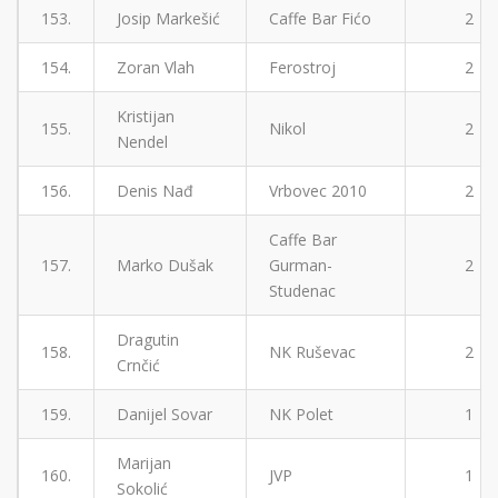
153.
Josip Markešić
Caffe Bar Fićo
2
154.
Zoran Vlah
Ferostroj
2
Kristijan
155.
Nikol
2
Nendel
156.
Denis Nađ
Vrbovec 2010
2
Caffe Bar
157.
Marko Dušak
Gurman-
2
Studenac
Dragutin
158.
NK Ruševac
2
Crnčić
159.
Danijel Sovar
NK Polet
1
Marijan
160.
JVP
1
Sokolić