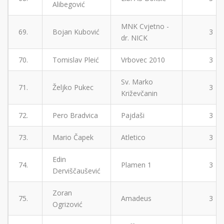
Alibegović
MNK Cvjetno -
69.
Bojan Kubović
3
dr. NICK
70.
Tomislav Pleić
Vrbovec 2010
3
Sv. Marko
71.
Željko Pukec
3
Križevčanin
72.
Pero Bradvica
Pajdaši
3
73.
Mario Čapek
Atletico
3
Edin
74.
Plamen 1
3
Derviščaušević
Zoran
75.
Amadeus
3
Ogrizović