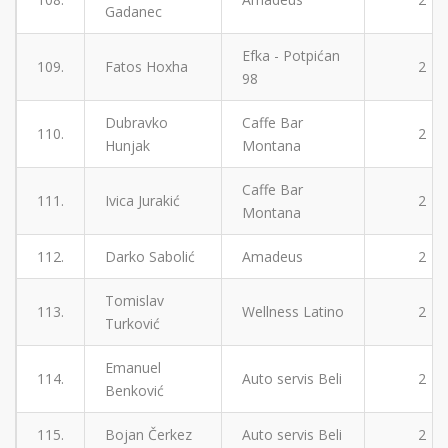
Gadanec
Efka - Potpićan
109.
Fatos Hoxha
2
98
Dubravko
Caffe Bar
110.
2
Hunjak
Montana
Caffe Bar
111.
Ivica Jurakić
2
Montana
112.
Darko Sabolić
Amadeus
2
Tomislav
113.
Wellness Latino
2
Turković
Emanuel
114.
Auto servis Beli
2
Benković
115.
Bojan Čerkez
Auto servis Beli
2