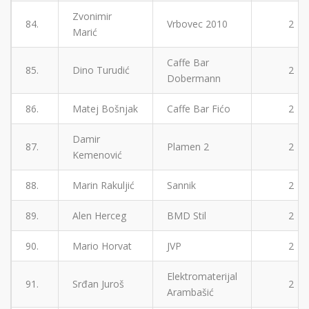
Zvonimir
84.
Vrbovec 2010
2
Marić
Caffe Bar
85.
Dino Turudić
2
Dobermann
86.
Matej Bošnjak
Caffe Bar Fićo
2
Damir
87.
Plamen 2
2
Kemenović
88.
Marin Rakuljić
Sannik
2
89.
Alen Herceg
BMD Stil
2
90.
Mario Horvat
JVP
2
Elektromaterijal
91.
Srđan Juroš
2
Arambašić