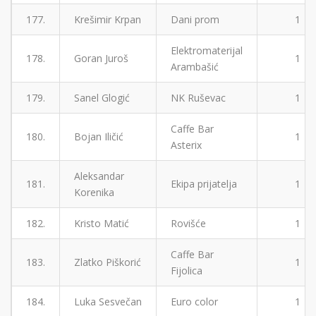
177.
Krešimir Krpan
Dani prom
1
Elektromaterijal
178.
Goran Juroš
1
Arambašić
179.
Sanel Glogić
NK Ruševac
1
Caffe Bar
180.
Bojan Iličić
1
Asterix
Aleksandar
181.
Ekipa prijatelja
1
Korenika
182.
Kristo Matić
Rovišće
1
Caffe Bar
183.
Zlatko Piškorić
1
Fijolica
184.
Luka Sesvečan
Euro color
1