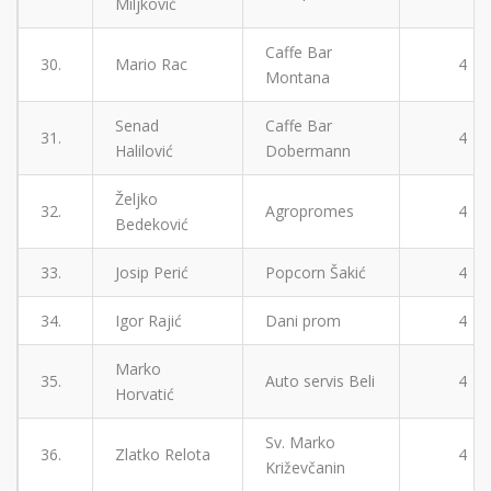
Miljković
Caffe Bar
30.
Mario Rac
4
Montana
Senad
Caffe Bar
31.
4
Halilović
Dobermann
Željko
32.
Agropromes
4
Bedeković
33.
Josip Perić
Popcorn Šakić
4
34.
Igor Rajić
Dani prom
4
Marko
35.
Auto servis Beli
4
Horvatić
Sv. Marko
36.
Zlatko Relota
4
Križevčanin