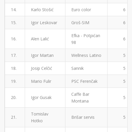
14.
Karlo Stošić
Euro color
6
15.
Igor Leskovar
Groš-SIM
6
Efka - Potpićan
16.
Alen Lalić
6
98
17.
Igor Martan
Wellness Latino
5
18.
Josip Celčić
Sannik
5
19.
Mario Fulir
PSC Ferenčak
5
Caffe Bar
20.
Igor Gusak
5
Montana
Tomislav
21.
Brišar servis
5
Hotko