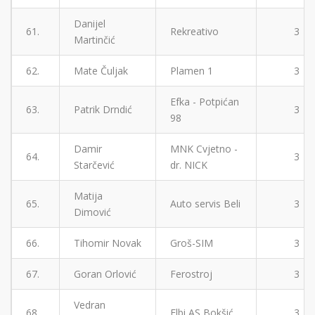
Danijel
61.
Rekreativo
3
Martinčić
62.
Mate Čuljak
Plamen 1
3
Efka - Potpićan
63.
Patrik Drndić
3
98
Damir
MNK Cvjetno -
64.
3
Starčević
dr. NICK
Matija
65.
Auto servis Beli
3
Dimović
66.
Tihomir Novak
Groš-SIM
3
67.
Goran Orlović
Ferostroj
3
Vedran
68.
Elbi AS Bokšić
3