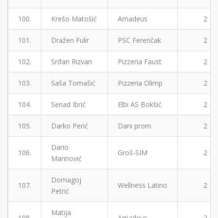
100.
Krešo Matošić
Amadeus
2
101.
Dražen Fulir
PSC Ferenčak
2
102.
Srđan Rizvan
Pizzeria Faust
2
103.
Saša Tomašić
Pizzeria Olimp
2
104.
Senad Ibrić
Elbi AS Bokšić
2
105.
Darko Perić
Dani prom
2
Dario
106.
Groš-SIM
2
Marinović
Domagoj
107.
Wellness Latino
2
Petrić
Matija
108.
Amadeus
2