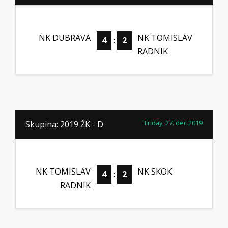
NK DUBRAVA
NK TOMISLAV
4
:
2
RADNIK
Friday, 27. dec 2019
Skupina: 2019 ŽK - D
NK TOMISLAV
NK SKOK
4
:
2
RADNIK