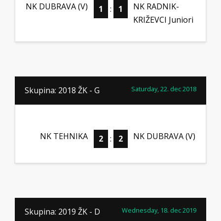
NK DUBRAVA (V)
NK RADNIK-
1
:
1
KRIŽEVCI Juniori
Saturday, 22. dec 2018
Skupina: 2018 ŽK - G
NK TEHNIKA
NK DUBRAVA (V)
2
:
2
Wednesday, 18. dec 2019
Skupina: 2019 ŽK - D