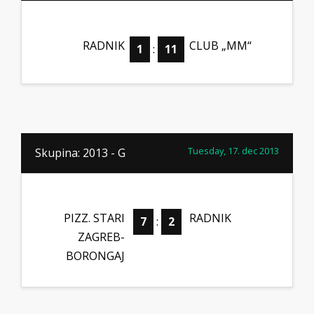
RADNIK
CLUB „MM“
1
:
11
Tuesday, 17. dec 2013
Skupina: 2013 - G
PIZZ. STARI
RADNIK
7
:
2
ZAGREB-
BORONGAJ