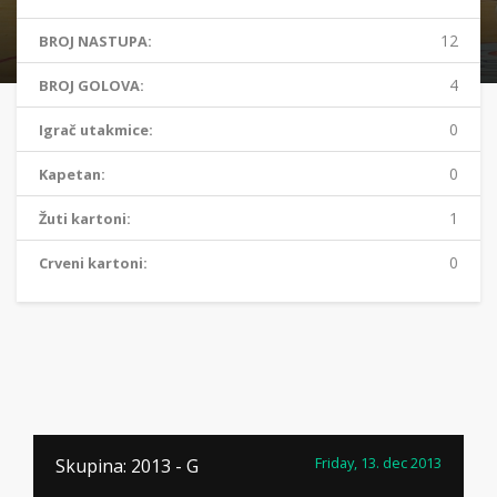
12
BROJ NASTUPA:
4
BROJ GOLOVA:
0
Igrač utakmice:
0
Kapetan:
1
Žuti kartoni:
0
Crveni kartoni:
Friday, 13. dec 2013
Skupina: 2013 - G