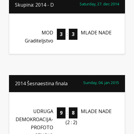
Saturday, 27. dec 2014
Skupina: 2014 - D
MOD
MLADE NADE
3
:
3
Graditeljstvo
Sunday, 04. jan 2015
2014 Šesnaestina finala
UDRUGA
MLADE NADE
9
:
8
DEMOKROACIJA-
(2 : 2)
PROFOTO