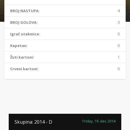
4
BROJ NASTUPA:
3
BROJ GOLOVA:
0
Igrač utakmice:
0
Kapetan:
1
Žuti kartoni:
0
Crveni kartoni:
Friday, 19. dec 2014
Skupina: 2014 - D