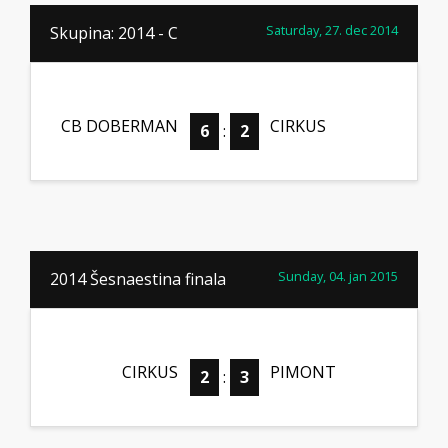
Saturday, 27. dec 2014
Skupina: 2014 - C
CB DOBERMAN
CIRKUS
6
:
2
Sunday, 04. jan 2015
2014 Šesnaestina finala
CIRKUS
PIMONT
2
:
3