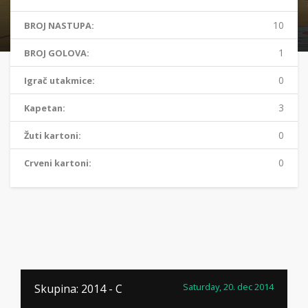
10
BROJ NASTUPA:
1
BROJ GOLOVA:
0
Igrač utakmice:
3
Kapetan:
0
Žuti kartoni:
0
Crveni kartoni:
Saturday, 20. dec 2014
Skupina: 2014 - C