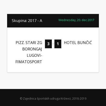
Wednesday, 20. dec 2017
Skupina: 2017 - A
PIZZ. STARI ZG
HOTEL BUNČIĆ
3
:
1
BORONGAJ
LUGOVI-
FIMATOSPORT
© Zajednica športskih udruga Križevci, 2018-2019