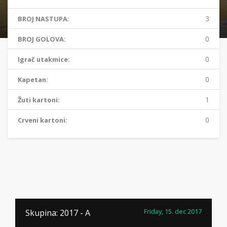
3
BROJ NASTUPA:
0
BROJ GOLOVA:
0
Igrač utakmice:
0
Kapetan:
1
Žuti kartoni:
0
Crveni kartoni:
Friday, 15. dec 2017
Skupina: 2017 - A