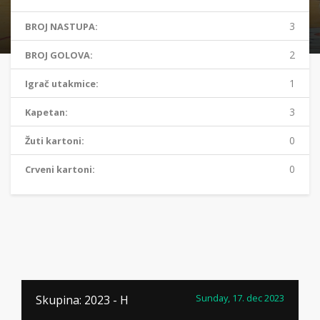
3
BROJ NASTUPA:
2
BROJ GOLOVA:
1
Igrač utakmice:
3
Kapetan:
0
Žuti kartoni:
0
Crveni kartoni:
Sunday, 17. dec 2023
Skupina: 2023 - H