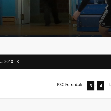
a: 2010 - K
PSC Ferenčak
3
:
4