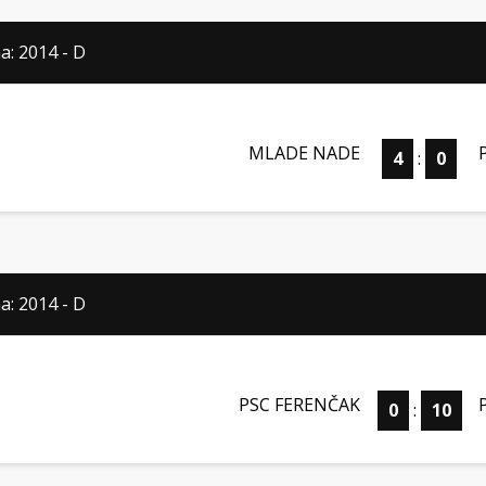
a: 2014 - D
MLADE NADE
4
:
0
a: 2014 - D
PSC FERENČAK
0
:
10