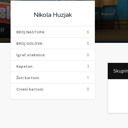
Nikola Huzjak
6
BROJ NASTUPA:
0
BROJ GOLOVA:
0
Igrač utakmice:
3
Kapetan:
Skupin
1
Žuti kartoni:
0
Crveni kartoni: