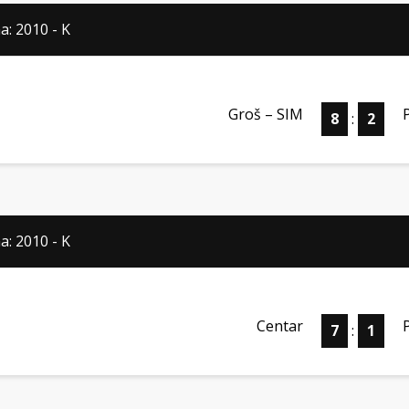
a: 2010 - K
Groš – SIM
8
:
2
a: 2010 - K
Centar
7
:
1