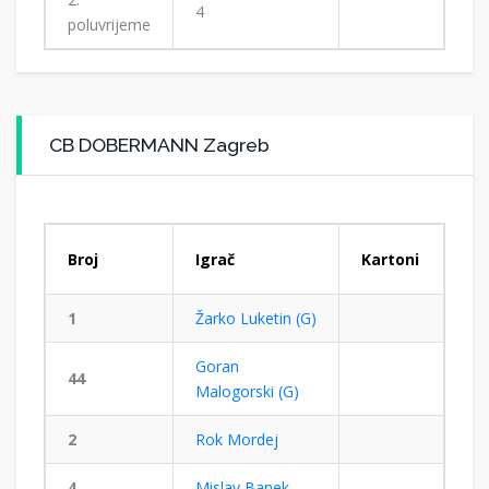
4
poluvrijeme
CB DOBERMANN Zagreb
Broj
Igrač
Kartoni
1
Žarko Luketin (G)
Goran
44
Malogorski (G)
2
Rok Mordej
4
Mislav Banek