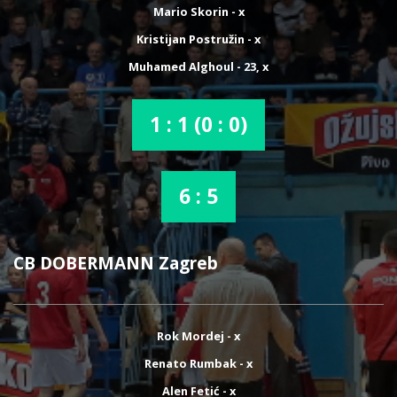
Mario Skorin - x
Kristijan Postružin - x
Muhamed Alghoul - 23, x
1 : 1 (0 : 0)
6 : 5
CB DOBERMANN Zagreb
Rok Mordej - x
Renato Rumbak - x
Alen Fetić - x