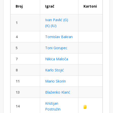
Broj
Igrač
Kartoni
Ivan Pavlić (G)
1
(K) (IU)
4
Tomislav Bakran
5
Toni Gorupec
7
Nikica Maloča
8
Karlo Stojić
11
Mario Skorin
13
Blaženko Klarić
Kristijan
14
Postružin