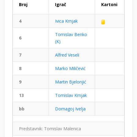
Broj
Igrač
Kartoni
4
Ivica Krnjak
Tomislav Benko
6
(K)
7
Alfred Veseli
8
Marko Miličević
9
Martin Bjelonjić
13
Tomislav Krnjak
bb
Domagoj Ivelja
Predstavnik: Tomislav Malenica