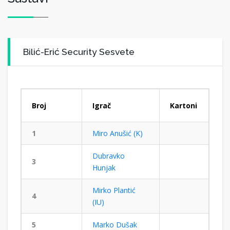
Bilić-Erić Security Sesvete
Broj
Igrač
Kartoni
1
Miro Anušić (K)
Dubravko
3
Hunjak
Mirko Plantić
4
(IU)
5
Marko Dušak