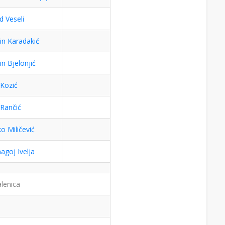
d Veseli
in Karadakić
in Bjelonjić
 Kozić
 Rančić
o Miličević
goj Ivelja
lenica