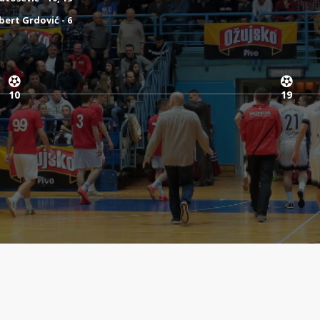
bert Grdović - 6
10
19