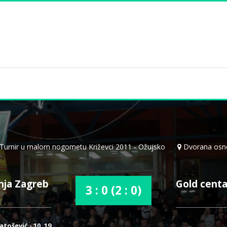
Turnir u malom nogometu Križevci 2011 - Ožujsko
Dvorana osno
nja Zagreb
Gold cent
3 : 0 (2 : 0)
tošević - 10, 19