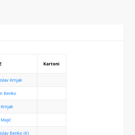
č
Kartoni
slav Krnjak
n Benko
 Krnjak
 Majić
slav Benko (K)