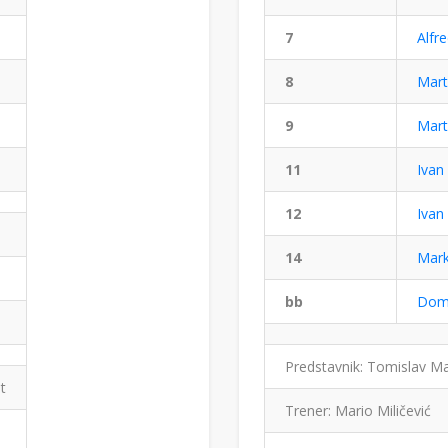
7
Alfre
8
Mart
9
Mart
11
Ivan
12
Ivan
14
Mark
bb
Doma
Predstavnik: Tomislav Ma
t
Trener: Mario Miličević