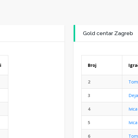
Gold centar Zagreb
i
Broj
Igra
2
Tomi
3
Deja
4
Ivica
5
Ivica
6
Tomi