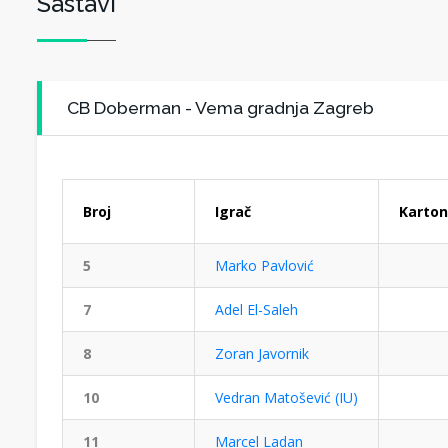
Sastavi
CB Doberman - Vema gradnja Zagreb
Broj
Igrač
Karton
5
Marko Pavlović
7
Adel El-Saleh
8
Zoran Javornik
10
Vedran Matošević (IU)
11
Marcel Ladan