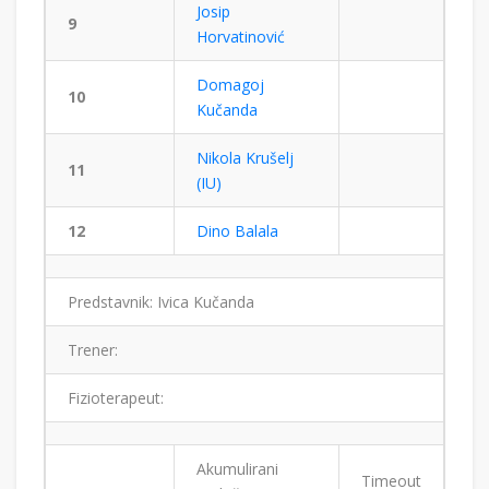
Josip
9
Horvatinović
Domagoj
10
Kučanda
Nikola Krušelj
11
(IU)
12
Dino Balala
Predstavnik: Ivica Kučanda
Trener:
Fizioterapeut:
Akumulirani
Timeout