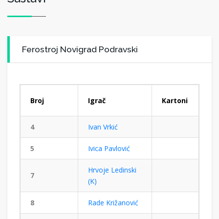
Ferostroj Novigrad Podravski
Broj
Igrač
Kartoni
4
Ivan Vrkić
5
Ivica Pavlović
Hrvoje Ledinski
7
(K)
8
Rade Križanović