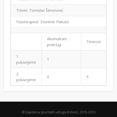
Trener: Tomislav Šimonović
Fizioterapeut: Zvonimir Platušić
Akumulirani
Timeout
prekršaji
1.
1
poluvrijeme
2.
0
X
poluvrijeme
© Zajednica športskih udruga Križevci, 2018-2019