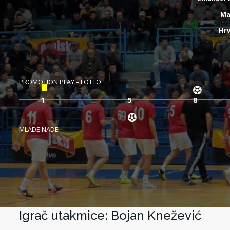
Ma
Hrv
PROMOTION PLAY – LOTTO
1
1
1
5
8
MLADE NADE
Igrač utakmice: Bojan Knežević