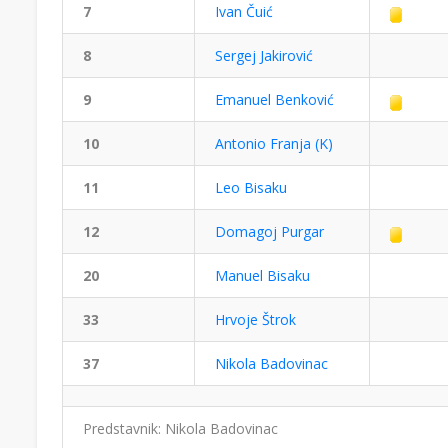
7
Ivan Čuić
8
Sergej Jakirović
9
Emanuel Benković
10
Antonio Franja (K)
11
Leo Bisaku
12
Domagoj Purgar
20
Manuel Bisaku
33
Hrvoje Štrok
37
Nikola Badovinac
Predstavnik: Nikola Badovinac