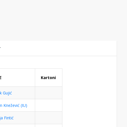
r
č
Kartoni
k Gujić
n Knežević (IU)
a Fintić