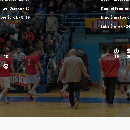
nuel Bisaku - 20
Danijel Franješ 
oje Štrok - 8, 19
Nino Šimatović 
Luka Šiprak - 2
10
19
2