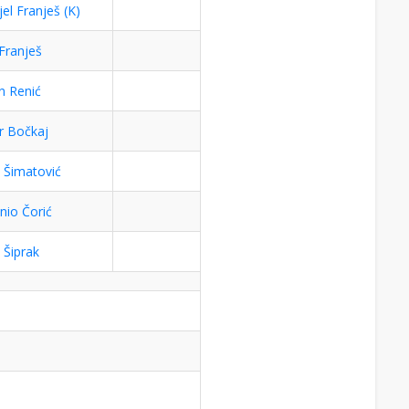
jel Franješ (K)
 Franješ
n Renić
r Bočkaj
 Šimatović
nio Čorić
 Šiprak