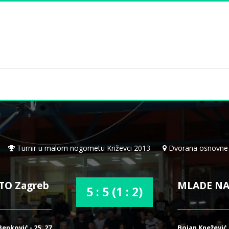
Turnir u malom nogometu Križevci 2013
Dvorana osnovne š
TO Zagreb
MLADE NAD
5 : 5 (1 : 2)
enković - 25, 27
Bojan Knežević -