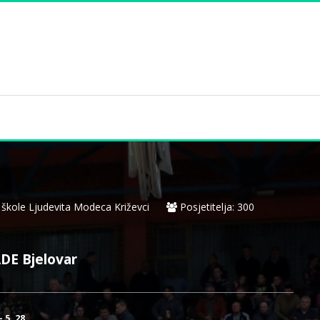
kole Ljudevita Modeca Križevci
Posjetitelja: 300
E Bjelovar
 5, 28