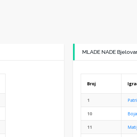
MLADE NADE Bjelova
Broj
Igra
1
Patri
10
Boja
11
Matij