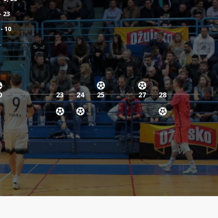
- 23
- 10
4
0
23
24
25
27
28