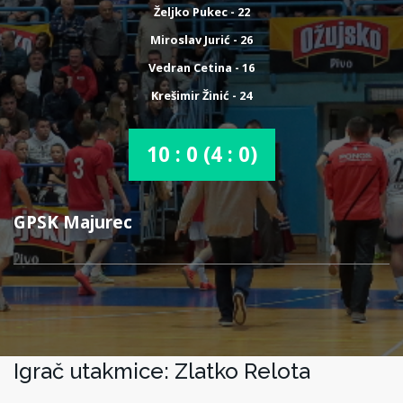
Željko Pukec - 22
Miroslav Jurić - 26
Vedran Cetina - 16
Krešimir Žinić - 24
10 : 0 (4 : 0)
GPSK Majurec
Igrač utakmice: Zlatko Relota