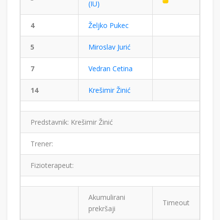
(IU)
4
Željko Pukec
5
Miroslav Jurić
7
Vedran Cetina
14
Krešimir Žinić
Predstavnik: Krešimir Žinić
Trener:
Fizioterapeut:
Akumulirani
Timeout
prekršaji