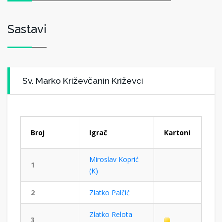
Sastavi
Sv. Marko Križevčanin Križevci
Broj
Igrač
Kartoni
Miroslav Koprić
1
(K)
2
Zlatko Palčić
Zlatko Relota
3