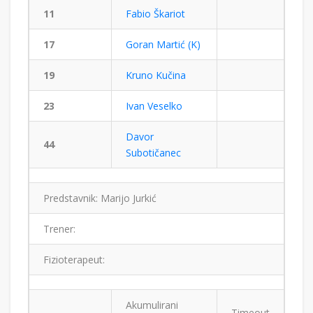
11
Fabio Škariot
17
Goran Martić (K)
19
Kruno Kučina
23
Ivan Veselko
Davor
44
Subotičanec
Predstavnik: Marijo Jurkić
Trener:
Fizioterapeut:
Akumulirani
Timeout