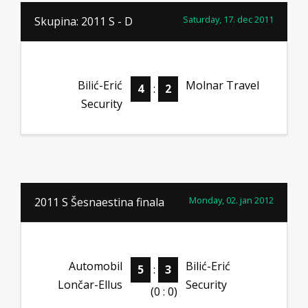
Saturday, 17. dec 2011
Skupina: 2011 S - D
Bilić-Erić
Molnar Travel
4
:
2
Security
Monday, 02. jan 2012
2011 S Šesnaestina finala
Automobil
Bilić-Erić
5
:
3
Lončar-Ellus
Security
(0 : 0)