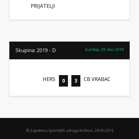
PRIJATELJI
Sunday, 29. dec 2019
Skupina: 2019 - D
HERS
CB VRABAC
0
:
3
© Zajednica športskih udruga Križevci, 2018-2019