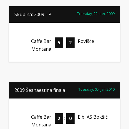
Tuesday, 22. dec 2009
Skupina: 2009 - P
Caffe Bar
Rovišće
5
:
2
Montana
Tuesday, 05. jan 2010
2009 Šesnaestina finala
Caffe Bar
Elbi AS Bokšić
2
:
0
Montana