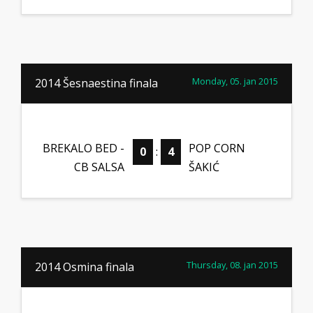
Monday, 05. jan 2015
2014 Šesnaestina finala
BREKALO BED -
POP CORN
0
:
4
CB SALSA
ŠAKIĆ
Thursday, 08. jan 2015
2014 Osmina finala