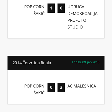
POP CORN
UDRUGA
1
:
0
ŠAKIĆ
DEMOKROACIJA-
PROFOTO
STUDIO
Friday, 09. jan 2015
2014 Četvrtina finala
POP CORN
AC MALEŠNICA
0
:
3
ŠAKIĆ