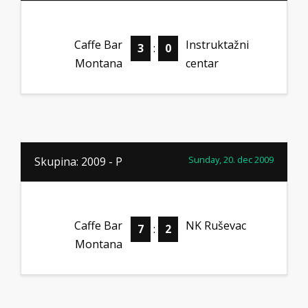
Caffe Bar
Instruktažni
3
:
0
Montana
centar
Sunday, 20. dec 2009
Skupina: 2009 - P
Caffe Bar
NK Ruševac
7
:
2
Montana