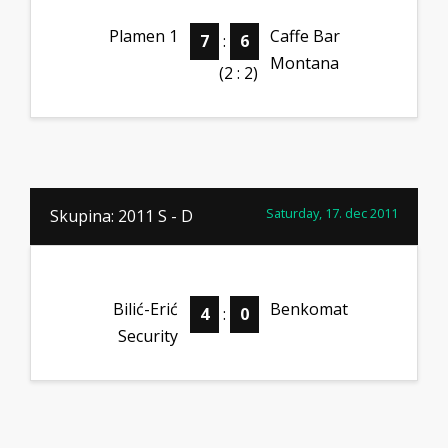
Plamen 1
Caffe Bar
7
:
6
Montana
(2 : 2)
Saturday, 17. dec 2011
Skupina: 2011 S - D
Bilić-Erić
Benkomat
4
:
0
Security