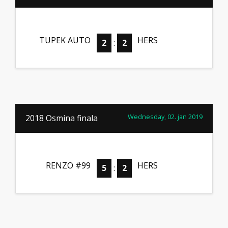
TUPEK AUTO
HERS
2
:
2
Wednesday, 02. jan 2019
2018 Osmina finala
RENZO #99
HERS
5
:
2