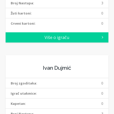
3
Broj Nastupa:
0
Žuti kartoni:
0
Crveni kartoni:
Više o igraču
Ivan Dujmić
0
Broj zgoditaka:
0
Igrač utakmice:
0
Kapetan:
3
Broj Nastupa: