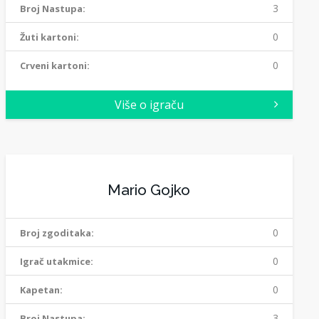
3
Broj Nastupa:
0
Žuti kartoni:
0
Crveni kartoni:
Više o igraču
Mario Gojko
0
Broj zgoditaka:
0
Igrač utakmice:
0
Kapetan:
3
Broj Nastupa: