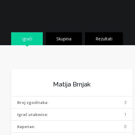
Igrači
Skupina
Rezultati
Matija Brnjak
3
Broj zgoditaka:
1
Igrač utakmice:
0
Kapetan: