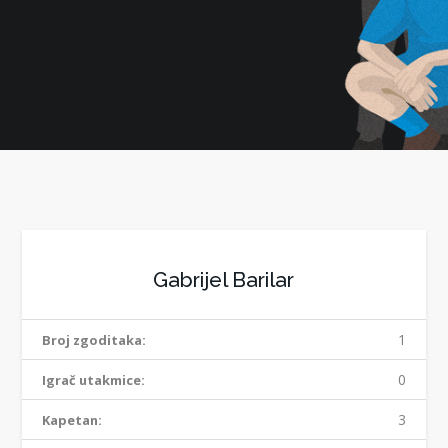
Gabrijel Barilar
1
Broj zgoditaka:
0
Igrač utakmice:
3
Kapetan: