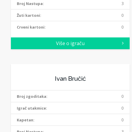
3
Broj Nastupa:
0
Žuti kartoni:
0
Crveni kartoni:
Više o igraču
Ivan Bručić
0
Broj zgoditaka:
0
Igrač utakmice:
0
Kapetan:
3
Broj Nastupa: