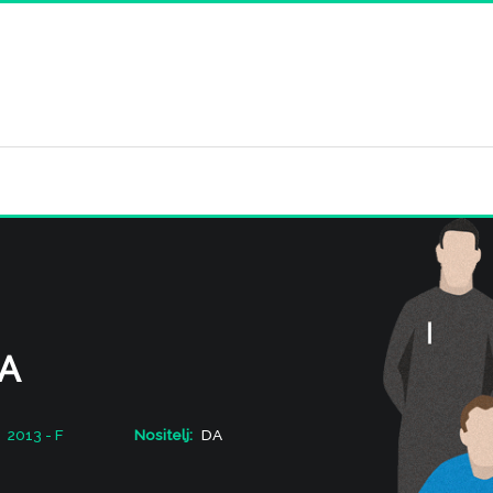
A
2013 - F
Nositelj:
DA