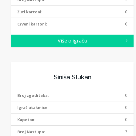
0
Žuti kartoni:
0
Crveni kartoni:
Više o igraču
Siniša Slukan
0
Broj zgoditaka:
0
Igrač utakmice:
0
Kapetan:
3
Broj Nastupa: