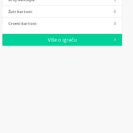
0
Žuti kartoni:
0
Crveni kartoni:
Više o igraču