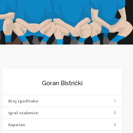
Goran Bistrički
1
Broj zgoditaka:
0
Igrač utakmice:
0
Kapetan: