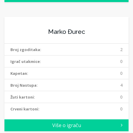
Marko Đurec
2
Broj zgoditaka:
0
Igrač utakmice:
0
Kapetan:
4
Broj Nastupa:
0
Žuti kartoni:
0
Crveni kartoni:
Više o igraču