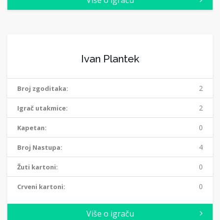
Više o igraču
Ivan Plantek
2
Broj zgoditaka:
2
Igrač utakmice:
0
Kapetan:
4
Broj Nastupa:
0
Žuti kartoni:
0
Crveni kartoni:
Više o igraču