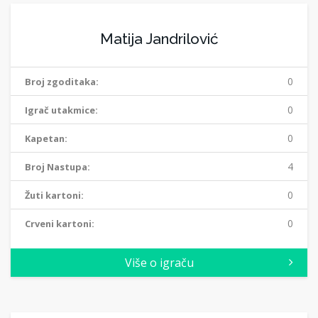
Matija Jandrilović
0
Broj zgoditaka:
0
Igrač utakmice:
0
Kapetan:
4
Broj Nastupa:
0
Žuti kartoni:
0
Crveni kartoni:
Više o igraču