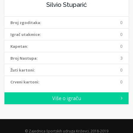
Silvio Stuparić
0
Broj zgoditaka:
0
Igrač utakmice:
0
Kapetan:
3
Broj Nastupa:
0
Žuti kartoni:
0
Crveni kartoni:
Više o igraču
© Zajednica športskih udruga Križevci, 2018-2019