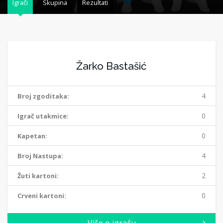
Igrači
Skupina
Rezultati
Žarko Bastašić
4
Broj zgoditaka:
0
Igrač utakmice:
0
Kapetan:
4
Broj Nastupa:
2
Žuti kartoni:
0
Crveni kartoni: