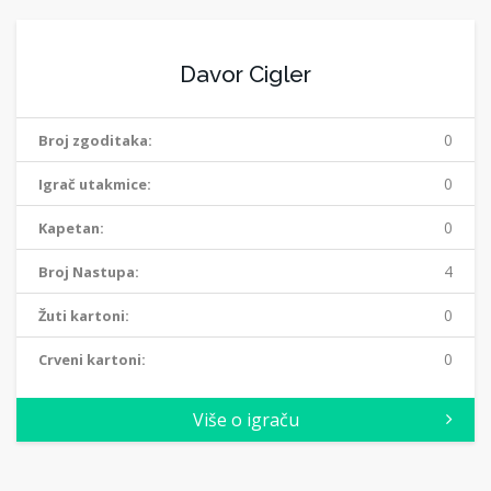
Davor Cigler
0
Broj zgoditaka:
0
Igrač utakmice:
0
Kapetan:
4
Broj Nastupa:
0
Žuti kartoni:
0
Crveni kartoni:
Više o igraču