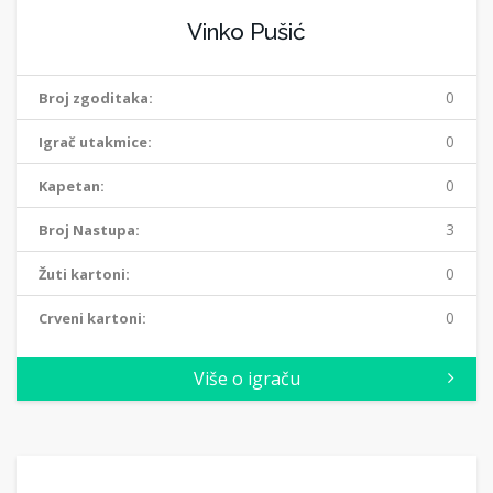
Vinko Pušić
0
Broj zgoditaka:
0
Igrač utakmice:
0
Kapetan:
3
Broj Nastupa:
0
Žuti kartoni:
0
Crveni kartoni:
Više o igraču