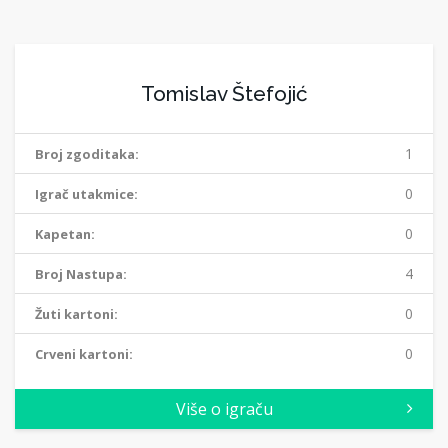
Tomislav Štefojić
1
Broj zgoditaka:
0
Igrač utakmice:
0
Kapetan:
4
Broj Nastupa:
0
Žuti kartoni:
0
Crveni kartoni:
Više o igraču