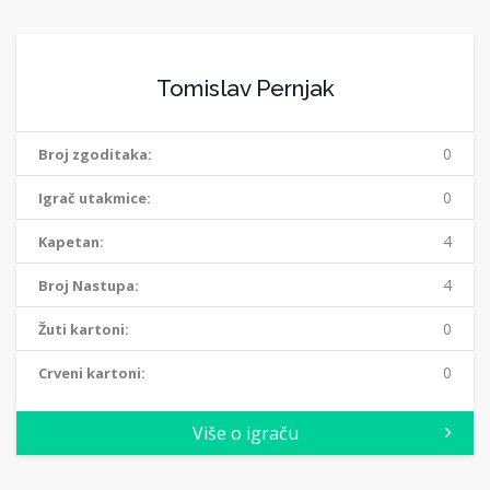
Tomislav Pernjak
0
Broj zgoditaka:
0
Igrač utakmice:
4
Kapetan:
4
Broj Nastupa:
0
Žuti kartoni:
0
Crveni kartoni:
Više o igraču