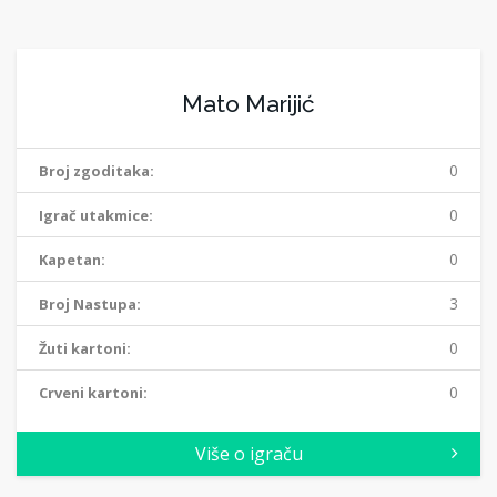
Mato Marijić
0
Broj zgoditaka:
0
Igrač utakmice:
0
Kapetan:
3
Broj Nastupa:
0
Žuti kartoni:
0
Crveni kartoni:
Više o igraču