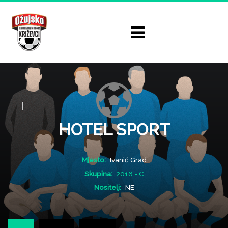
HOTEL SPORT
Mjesto:
Ivanić Grad
Skupina:
2016 - C
Nositelj:
NE