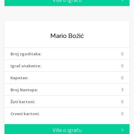
Više o igraču
Mario Božić
0
Broj zgoditaka:
0
Igrač utakmice:
0
Kapetan:
3
Broj Nastupa:
0
Žuti kartoni:
0
Crveni kartoni:
Više o igraču