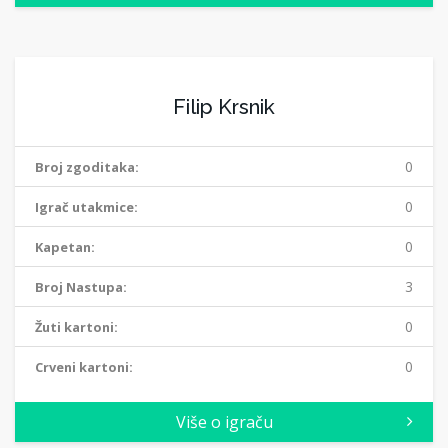
Filip Krsnik
0
Broj zgoditaka:
0
Igrač utakmice:
0
Kapetan:
3
Broj Nastupa:
0
Žuti kartoni:
0
Crveni kartoni:
Više o igraču