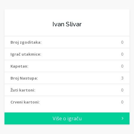
Ivan Slivar
0
Broj zgoditaka:
0
Igrač utakmice:
0
Kapetan:
3
Broj Nastupa:
0
Žuti kartoni:
0
Crveni kartoni:
Više o igraču