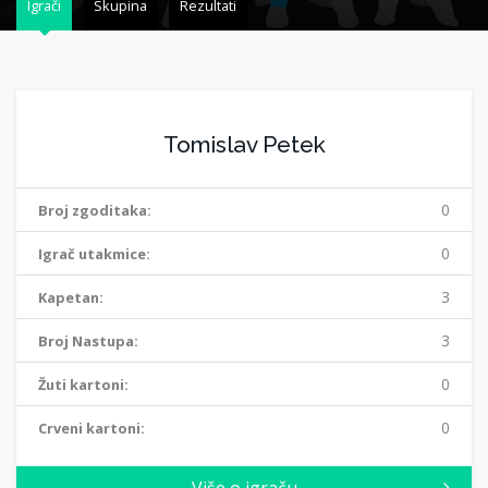
Igrači
Skupina
Rezultati
Tomislav Petek
0
Broj zgoditaka:
0
Igrač utakmice:
3
Kapetan:
3
Broj Nastupa:
0
Žuti kartoni:
0
Crveni kartoni: