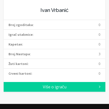
Ivan Vrbanić
0
Broj zgoditaka:
0
Igrač utakmice:
0
Kapetan:
3
Broj Nastupa:
0
Žuti kartoni:
0
Crveni kartoni:
Više o igraču