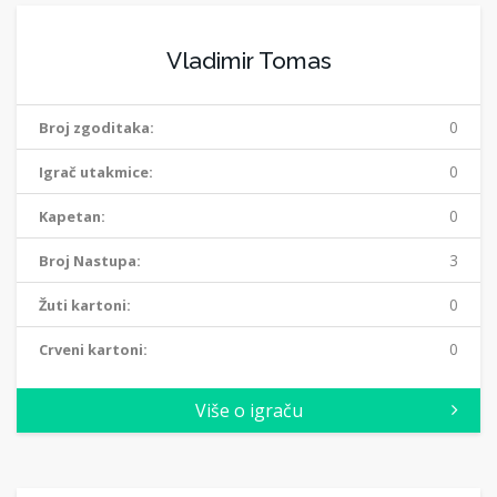
Vladimir Tomas
0
Broj zgoditaka:
0
Igrač utakmice:
0
Kapetan:
3
Broj Nastupa:
0
Žuti kartoni:
0
Crveni kartoni:
Više o igraču