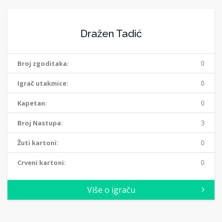
Dražen Tadić
0
Broj zgoditaka:
0
Igrač utakmice:
0
Kapetan:
3
Broj Nastupa:
0
Žuti kartoni:
0
Crveni kartoni:
Više o igraču