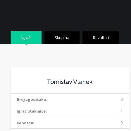
Igrači
Skupina
Rezultati
Tomislav Vlahek
3
Broj zgoditaka:
1
Igrač utakmice:
0
Kapetan: