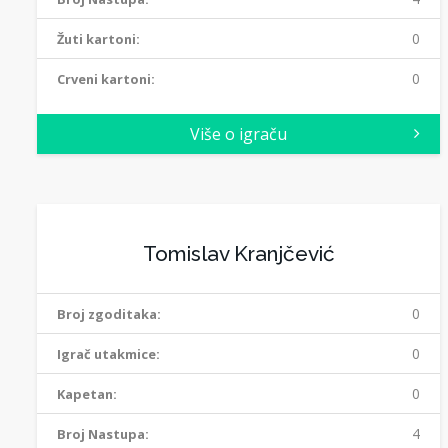
0
Žuti kartoni:
0
Crveni kartoni:
Više o igraču
Tomislav Kranjčević
0
Broj zgoditaka:
0
Igrač utakmice:
0
Kapetan:
4
Broj Nastupa: