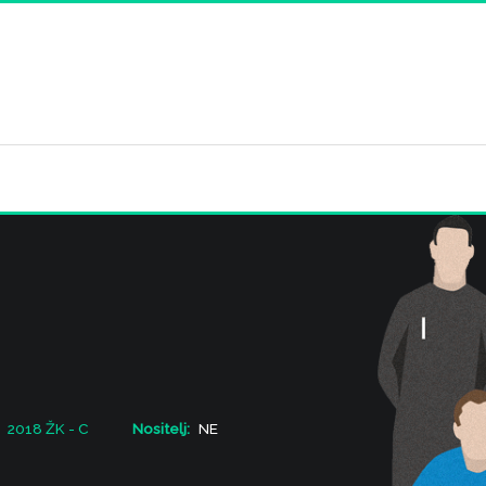
2018 ŽK - C
Nositelj:
NE