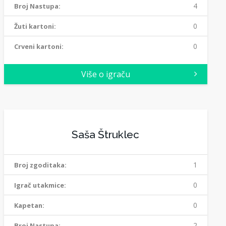
4
Broj Nastupa:
0
Žuti kartoni:
0
Crveni kartoni:
Više o igraču
Saša Štruklec
1
Broj zgoditaka:
0
Igrač utakmice:
0
Kapetan:
2
Broj Nastupa: