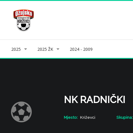
2025
2025 ŽK
2024 - 2009
NK RADNIČKI
Mjesto:
Križevci
Skupina: