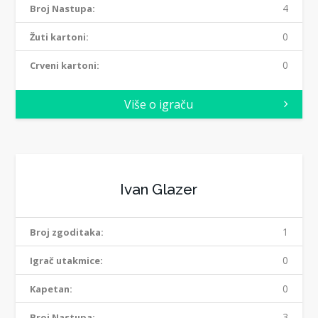
4
Broj Nastupa:
0
Žuti kartoni:
0
Crveni kartoni:
Više o igraču
Ivan Glazer
1
Broj zgoditaka:
0
Igrač utakmice:
0
Kapetan:
3
Broj Nastupa: