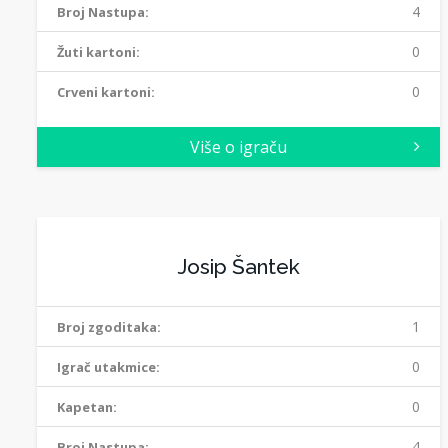
4
Broj Nastupa:
0
Žuti kartoni:
0
Crveni kartoni:
Više o igraču
Josip Šantek
1
Broj zgoditaka:
0
Igrač utakmice:
0
Kapetan:
4
Broj Nastupa: