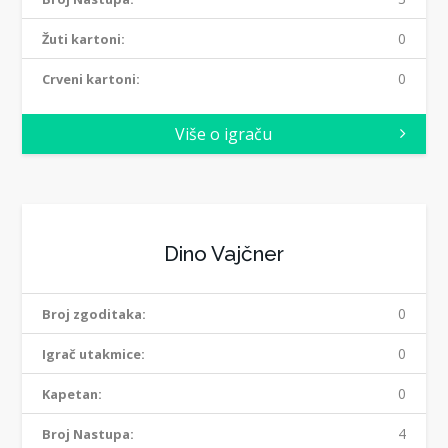
0
Žuti kartoni:
0
Crveni kartoni:
Više o igraču
Dino Vajčner
0
Broj zgoditaka:
0
Igrač utakmice:
0
Kapetan:
4
Broj Nastupa: