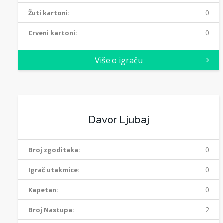
0
Žuti kartoni:
0
Crveni kartoni:
Više o igraču
Davor Ljubaj
0
Broj zgoditaka:
0
Igrač utakmice:
0
Kapetan:
2
Broj Nastupa: