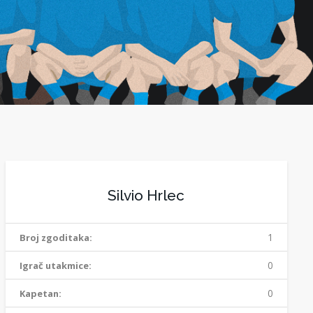
Silvio Hrlec
1
Broj zgoditaka:
0
Igrač utakmice:
0
Kapetan: