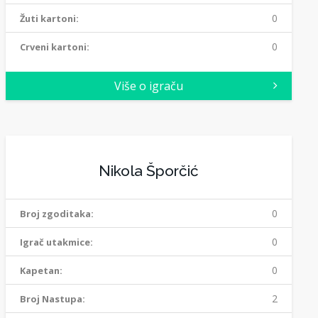
0
Žuti kartoni:
0
Crveni kartoni:
Više o igraču
Nikola Šporčić
0
Broj zgoditaka:
0
Igrač utakmice:
0
Kapetan:
2
Broj Nastupa: