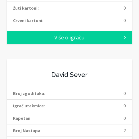
0
Žuti kartoni:
0
Crveni kartoni:
Više o igraču
David Sever
0
Broj zgoditaka:
0
Igrač utakmice:
0
Kapetan:
2
Broj Nastupa: