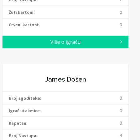
0
Žuti kartoni:
0
Crveni kartoni:
Više o igraču
James Došen
0
Broj zgoditaka:
0
Igrač utakmice:
0
Kapetan:
3
Broj Nastupa: