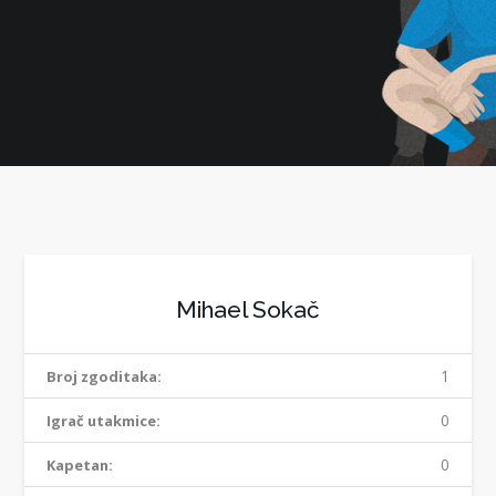
Mihael Sokač
1
Broj zgoditaka:
0
Igrač utakmice:
0
Kapetan: