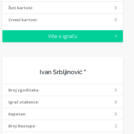
0
Žuti kartoni:
0
Crveni kartoni:
Više o igraču
Ivan Srbljinović "
0
Broj zgoditaka:
0
Igrač utakmice:
0
Kapetan:
2
Broj Nastupa: