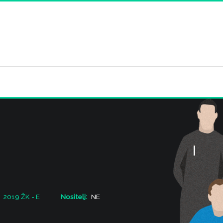
2019 ŽK - E
Nositelj:
NE