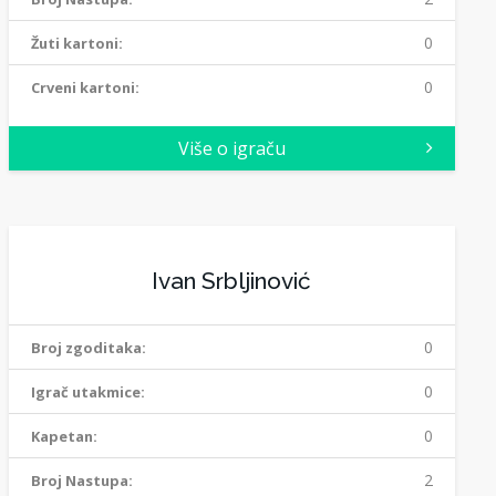
0
Žuti kartoni:
0
Crveni kartoni:
Više o igraču
Ivan Srbljinović
0
Broj zgoditaka:
0
Igrač utakmice:
0
Kapetan:
2
Broj Nastupa: