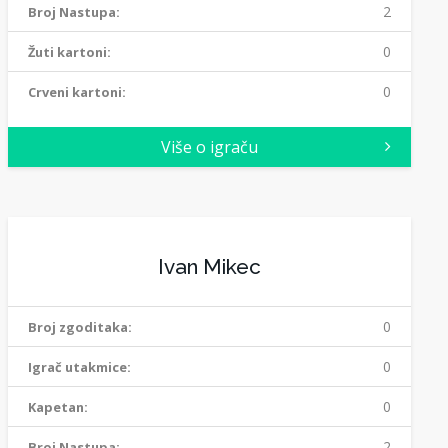
2
Broj Nastupa:
0
Žuti kartoni:
0
Crveni kartoni:
Više o igraču
Ivan Mikec
0
Broj zgoditaka:
0
Igrač utakmice:
0
Kapetan:
2
Broj Nastupa: