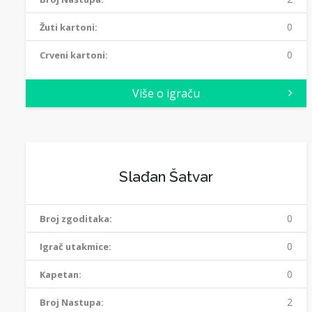
0
Žuti kartoni:
0
Crveni kartoni:
Više o igraču
Slađan Šatvar
0
Broj zgoditaka:
0
Igrač utakmice:
0
Kapetan:
2
Broj Nastupa: