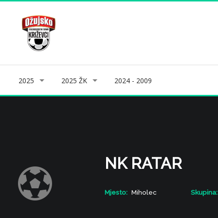
2025
2025 ŽK
2024 - 2009
NK RATAR
Mjesto:
Miholec
Skupina: