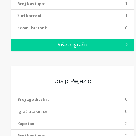
1
Broj Nastupa:
1
Žuti kartoni:
0
Crveni kartoni:
Više o igraču
Josip Pejazić
0
Broj zgoditaka:
0
Igrač utakmice:
2
Kapetan:
2
Broj Nastupa: