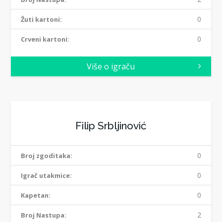
0
Žuti kartoni:
0
Crveni kartoni:
Više o igraču
Filip Srbljinović
0
Broj zgoditaka:
0
Igrač utakmice:
0
Kapetan:
2
Broj Nastupa: