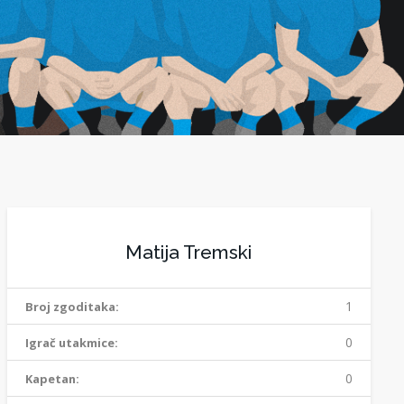
Matija Tremski
1
Broj zgoditaka:
0
Igrač utakmice:
0
Kapetan: