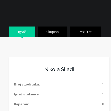
Igrači
Skupina
Rezultati
Nikola Siladi
1
Broj zgoditaka:
1
Igrač utakmice:
0
Kapetan: