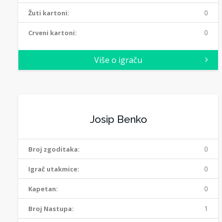
0
Žuti kartoni:
0
Crveni kartoni:
Više o igraču
Josip Benko
0
Broj zgoditaka:
0
Igrač utakmice:
0
Kapetan:
1
Broj Nastupa: