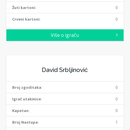
0
Žuti kartoni:
0
Crveni kartoni:
Više o igraču
David Srbljinović
0
Broj zgoditaka:
0
Igrač utakmice:
0
Kapetan:
1
Broj Nastupa: