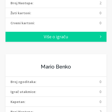
2
Broj Nastupa:
0
Žuti kartoni:
0
Crveni kartoni:
Više o igraču
Mario Benko
0
Broj zgoditaka:
0
Igrač utakmice:
0
Kapetan:
2
Broj Nastupa: