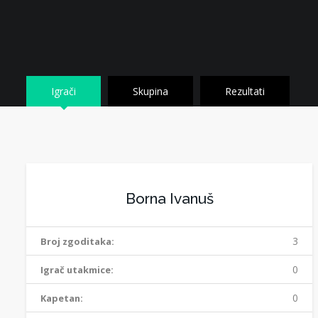
Igrači
Skupina
Rezultati
Borna Ivanuš
3
Broj zgoditaka:
0
Igrač utakmice:
0
Kapetan: