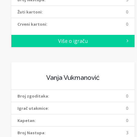
0
Žuti kartoni:
0
Crveni kartoni:
Više o igraču
Vanja Vukmanović
0
Broj zgoditaka:
0
Igrač utakmice:
0
Kapetan:
3
Broj Nastupa: