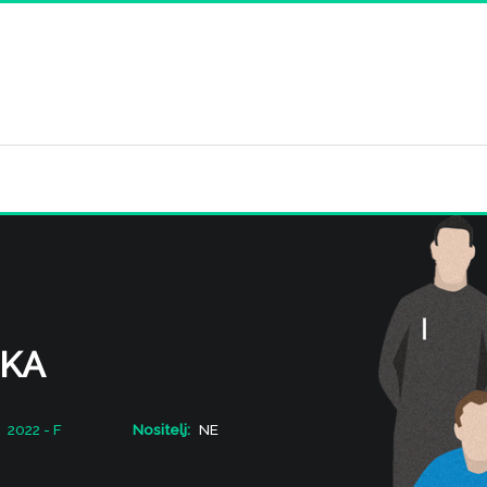
KA
2022 - F
Nositelj:
NE