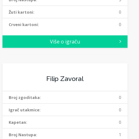
0
Žuti kartoni:
0
Crveni kartoni:
Više o igraču
Filip Zavoral
0
Broj zgoditaka:
0
Igrač utakmice:
0
Kapetan:
1
Broj Nastupa: