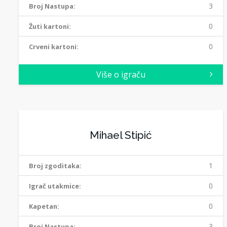
3
Broj Nastupa:
0
Žuti kartoni:
0
Crveni kartoni:
Više o igraču
Mihael Stipić
1
Broj zgoditaka:
0
Igrač utakmice:
0
Kapetan:
3
Broj Nastupa: