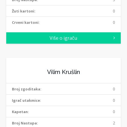
0
Žuti kartoni:
0
Crveni kartoni:
Više o igraču
Vilim Krušlin
0
Broj zgoditaka:
0
Igrač utakmice:
0
Kapetan:
2
Broj Nastupa: