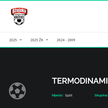
2025
2025 ŽK
2024 - 2009
TERMODINAMI
Mjesto:
Split
Skupina: