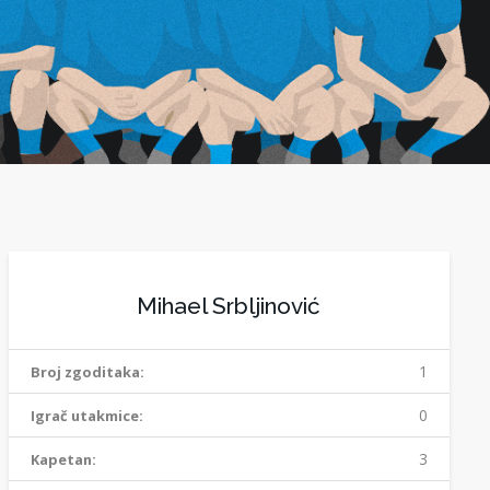
Mihael Srbljinović
1
Broj zgoditaka:
0
Igrač utakmice:
3
Kapetan: