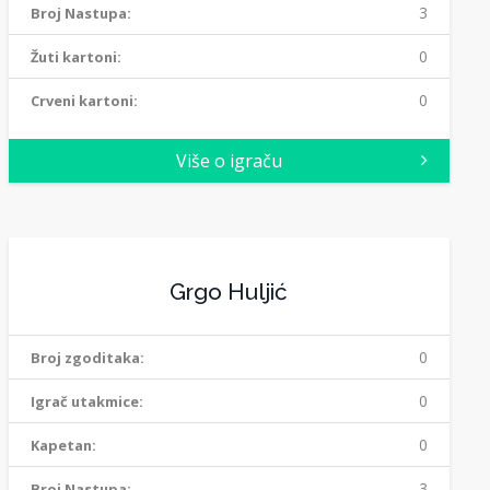
3
Broj Nastupa:
0
Žuti kartoni:
0
Crveni kartoni:
Više o igraču
Grgo Huljić
0
Broj zgoditaka:
0
Igrač utakmice:
0
Kapetan:
3
Broj Nastupa: