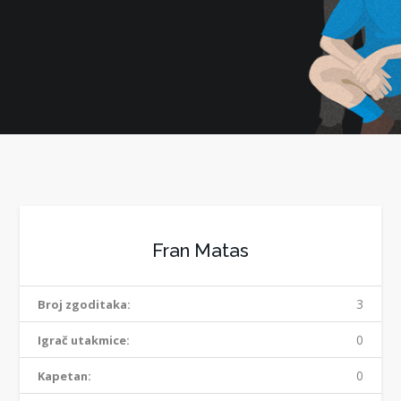
Fran Matas
3
Broj zgoditaka:
0
Igrač utakmice:
0
Kapetan: