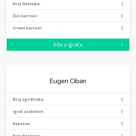
3
Broj Nastupa:
0
Žuti kartoni:
0
Crveni kartoni:
Više o igraču
Eugen Ciban
0
Broj zgoditaka:
0
Igrač utakmice:
0
Kapetan:
3
Broj Nastupa: