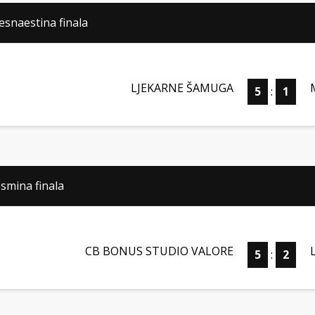
esnaestina finala
LJEKARNE ŠAMUGA
5
:
1
smina finala
CB BONUS STUDIO VALORE
5
:
2