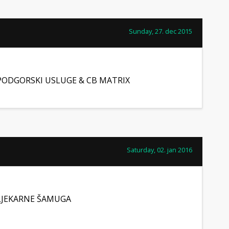
Sunday, 27. dec 2015
PODGORSKI USLUGE & CB MATRIX
Saturday, 02. jan 2016
LJEKARNE ŠAMUGA