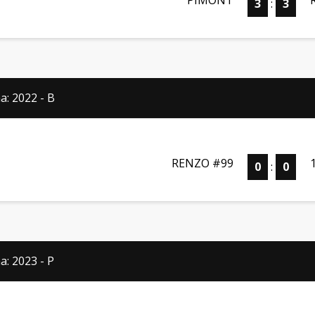
PIMONT
3
:
3
a: 2022 - B
RENZO #99
0
:
0
a: 2023 - P