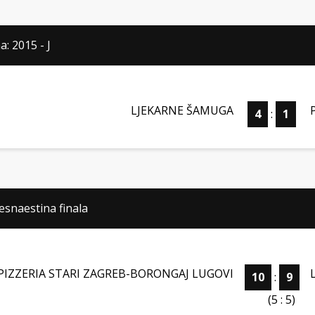
: 2015 - J
LJEKARNE ŠAMUGA
4
:
1
esnaestina finala
PIZZERIA STARI ZAGREB-BORONGAJ LUGOVI
10
:
9
(5 : 5)