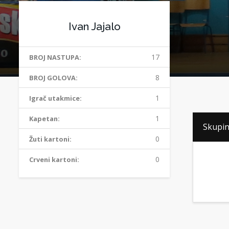
Ivan Jajalo
17
BROJ NASTUPA:
8
BROJ GOLOVA:
1
Igrač utakmice:
1
Kapetan:
Skupin
0
Žuti kartoni:
0
Crveni kartoni: