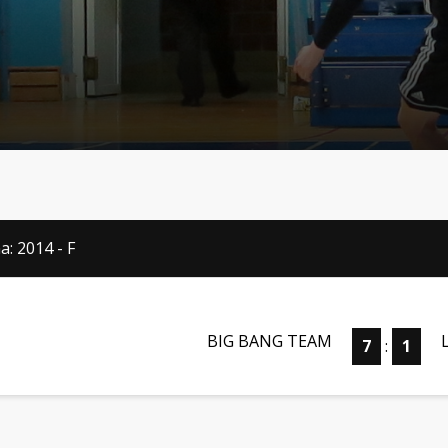
a: 2014 - F
BIG BANG TEAM
7
:
1