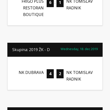
FRIGO PLUS
NK TOMISLAV
6
:
1
RESTORAN
RADNIK
BOUTIQUE
Wednesday, 18. dec 2019
Skupina: 2019 ŽK - D
NK DUBRAVA
NK TOMISLAV
4
:
2
RADNIK