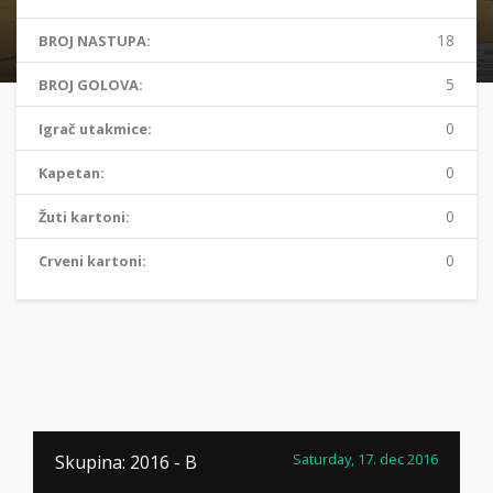
18
BROJ NASTUPA:
5
BROJ GOLOVA:
0
Igrač utakmice:
0
Kapetan:
0
Žuti kartoni:
0
Crveni kartoni:
Saturday, 17. dec 2016
Skupina: 2016 - B