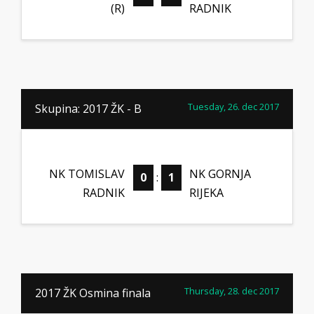
(R)
RADNIK
Tuesday, 26. dec 2017
Skupina: 2017 ŽK - B
NK TOMISLAV
NK GORNJA
0
:
1
RADNIK
RIJEKA
Thursday, 28. dec 2017
2017 ŽK Osmina finala