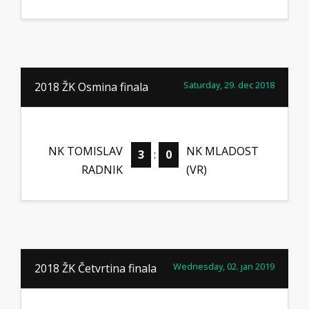
Saturday, 29. dec 2018
2018 ŽK Osmina finala
NK TOMISLAV
NK MLADOST
3
:
0
RADNIK
(VR)
Wednesday, 02. jan 2019
2018 ŽK Četvrtina finala