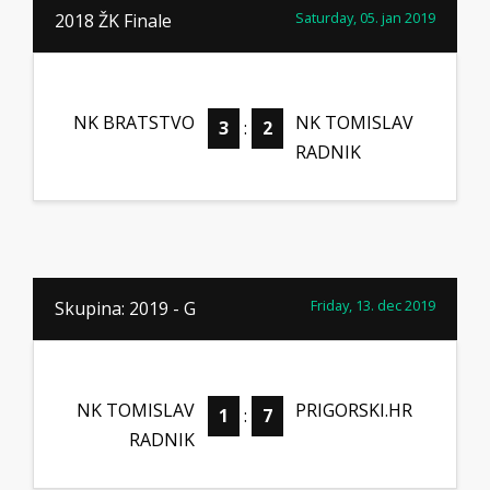
Saturday, 05. jan 2019
2018 ŽK Finale
NK BRATSTVO
NK TOMISLAV
3
:
2
RADNIK
Friday, 13. dec 2019
Skupina: 2019 - G
NK TOMISLAV
PRIGORSKI.HR
1
:
7
RADNIK