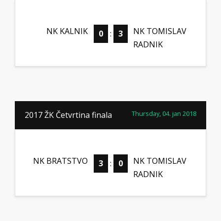
NK KALNIK
NK TOMISLAV
0
:
3
RADNIK
Thursday, 04. jan 2018
2017 ŽK Četvrtina finala
NK BRATSTVO
NK TOMISLAV
3
:
0
RADNIK