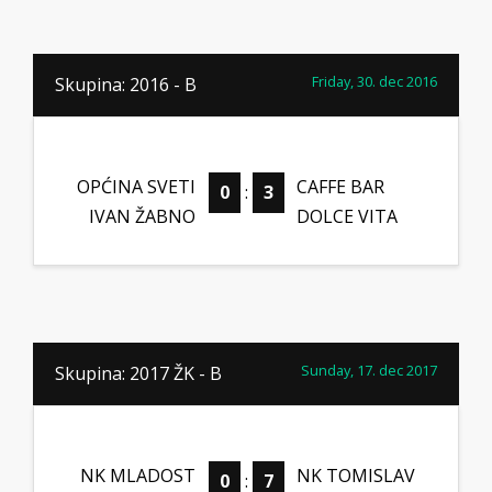
Friday, 30. dec 2016
Skupina: 2016 - B
OPĆINA SVETI
CAFFE BAR
0
:
3
IVAN ŽABNO
DOLCE VITA
Sunday, 17. dec 2017
Skupina: 2017 ŽK - B
NK MLADOST
NK TOMISLAV
0
:
7