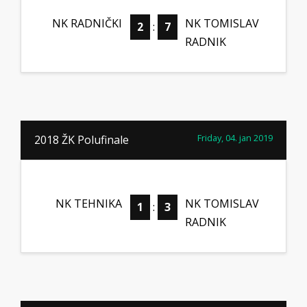
NK RADNIČKI
NK TOMISLAV
2
:
7
RADNIK
Friday, 04. jan 2019
2018 ŽK Polufinale
NK TEHNIKA
NK TOMISLAV
1
:
3
RADNIK