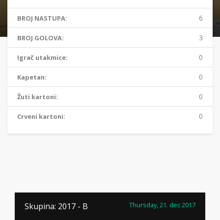
6
BROJ NASTUPA:
3
BROJ GOLOVA:
0
Igrač utakmice:
0
Kapetan:
0
Žuti kartoni:
0
Crveni kartoni:
Thursday, 21. dec 2017
Skupina: 2017 - B