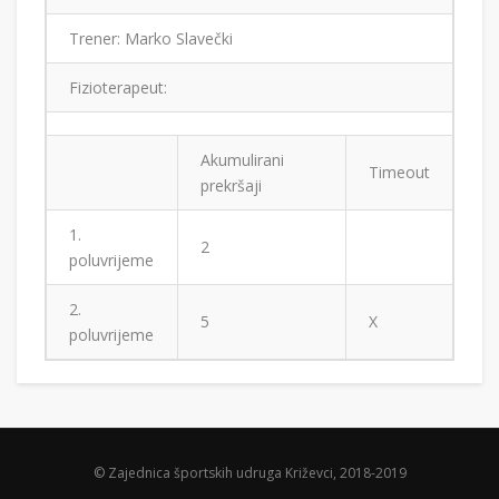
Trener: Marko Slavečki
Fizioterapeut:
Akumulirani
Timeout
prekršaji
1.
2
poluvrijeme
2.
5
X
poluvrijeme
© Zajednica športskih udruga Križevci, 2018-2019