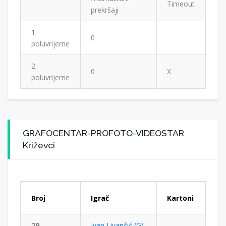
Timeout
prekršaji
1.
0
poluvrijeme
2.
0
X
poluvrijeme
GRAFOCENTAR-PROFOTO-VIDEOSTAR
Križevci
Broj
Igrač
Kartoni
29
Ivan Livančić (G)