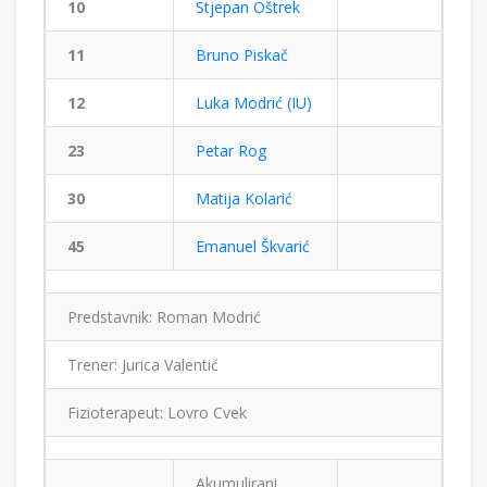
10
Stjepan Oštrek
11
Bruno Piskač
12
Luka Modrić (IU)
23
Petar Rog
30
Matija Kolarić
45
Emanuel Škvarić
Predstavnik: Roman Modrić
Trener: Jurica Valentić
Fizioterapeut: Lovro Cvek
Akumulirani