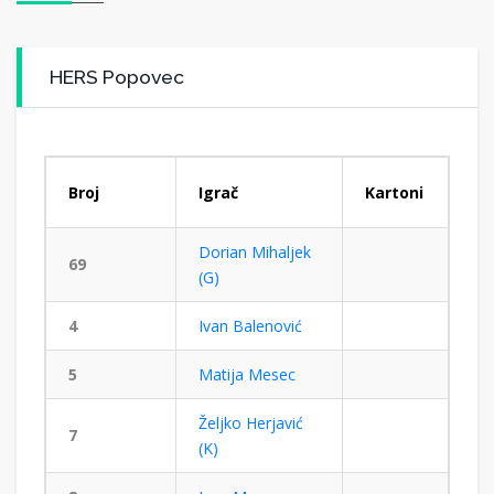
HERS Popovec
Broj
Igrač
Kartoni
Dorian Mihaljek
69
(G)
4
Ivan Balenović
5
Matija Mesec
Željko Herjavić
7
(K)