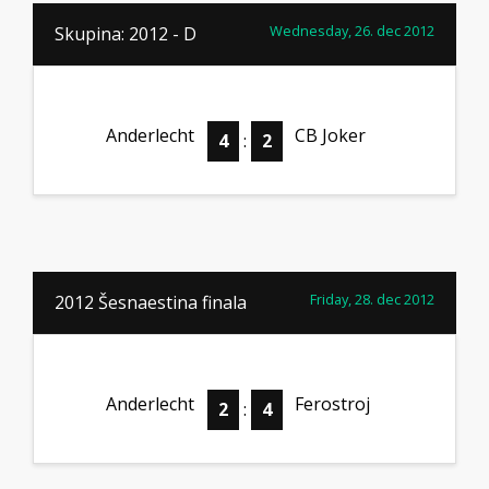
Wednesday, 26. dec 2012
Skupina: 2012 - D
Anderlecht
CB Joker
4
:
2
Friday, 28. dec 2012
2012 Šesnaestina finala
Anderlecht
Ferostroj
2
:
4