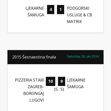
LJEKARNE
PODGORSKI
4
:
1
ŠAMUGA
USLUGE & CB
MATRIX
Saturday, 02. jan 2016
2015 Šesnaestina finala
PIZZERIA STARI
LJEKARNE
10
:
9
ZAGREB-
ŠAMUGA
(5 : 5)
BORONGAJ
LUGOVI