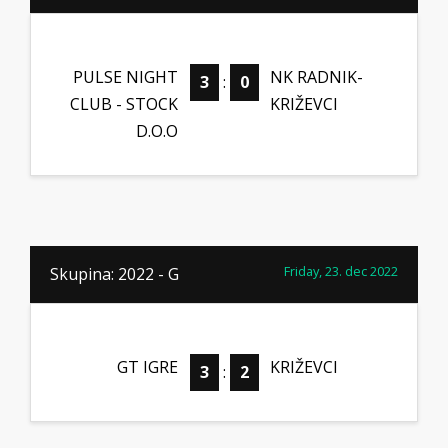
PULSE NIGHT
NK RADNIK-
3
:
0
CLUB - STOCK
KRIŽEVCI
D.O.O
Friday, 23. dec 2022
Skupina: 2022 - G
GT IGRE
KRIŽEVCI
3
:
2