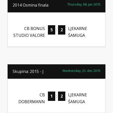
Thursday, 08. jan 2015
2014 Osmina finala
CB BONUS
LJEKARNE
5
:
2
STUDIO VALORE
ŠAMUGA
Wednesday, 23. dec 2015
Skupina: 2015 - J
CB
LJEKARNE
1
:
2
DOBERMANN
ŠAMUGA