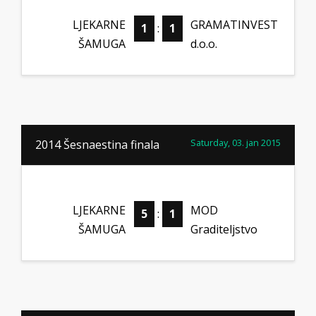
LJEKARNE
GRAMATINVEST
1
:
1
ŠAMUGA
d.o.o.
Saturday, 03. jan 2015
2014 Šesnaestina finala
LJEKARNE
MOD
5
:
1
ŠAMUGA
Graditeljstvo