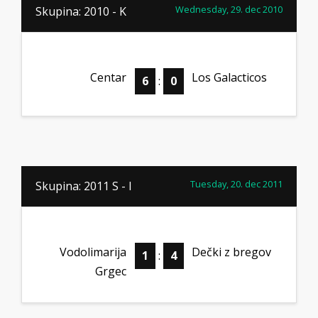
Wednesday, 29. dec 2010
Skupina: 2010 - K
Centar
Los Galacticos
6
:
0
Tuesday, 20. dec 2011
Skupina: 2011 S - I
Vodolimarija
Dečki z bregov
1
:
4
Grgec