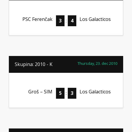
PSC Ferenčak
Los Galacticos
3
:
4
Thursday, 23. dec 2010
Skupina: 2010 - K
Groš – SIM
Los Galacticos
5
:
3