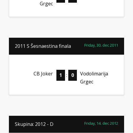
Grgec
Friday, 30. dec 2011
2011 S Šesnaestina finala
CB Joker
Vodolimarija
1
:
0
Grgec
Friday, 14. dec 2012
Skupina: 2012 - D