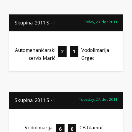
Friday, 23. dec 2011
Skupina: 2011 S - I
Automehaničarski
Vodolimarija
2
:
1
servis Marić
Grgec
Tuesday, 27. dec 2011
Skupina: 2011 S - I
Vodolimarija
CB Glamur
6
:
0