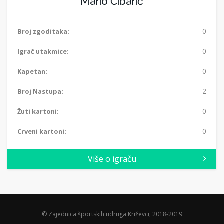
Mario Ćibarić
0
Broj zgoditaka:
0
Igrač utakmice:
0
Kapetan:
2
Broj Nastupa:
0
Žuti kartoni:
0
Crveni kartoni:
Više o igraču
© Zajednica športskih udruga Križevci, 2018-2019