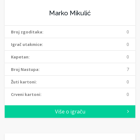
Marko Mikulić
0
Broj zgoditaka:
0
Igrač utakmice:
0
Kapetan:
7
Broj Nastupa:
0
Žuti kartoni:
0
Crveni kartoni:
Više o igraču