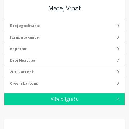
Matej Vrbat
0
Broj zgoditaka:
0
Igrač utakmice:
0
Kapetan:
7
Broj Nastupa:
0
Žuti kartoni:
0
Crveni kartoni:
Više o igraču