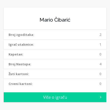
Mario Čibarić
2
Broj zgoditaka:
1
Igrač utakmice:
0
Kapetan:
4
Broj Nastupa:
0
Žuti kartoni:
0
Crveni kartoni:
Više o igraču