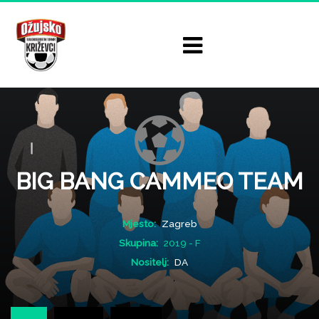
BIG BANG CAMMEO TEAM
Mjesto:
Zagreb
Skupina:
2019 - F
Nositelj:
DA