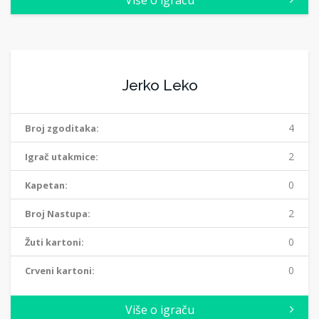
Više o igraču
Jerko Leko
4
Broj zgoditaka:
2
Igrač utakmice:
0
Kapetan:
2
Broj Nastupa:
0
Žuti kartoni:
0
Crveni kartoni:
Više o igraču