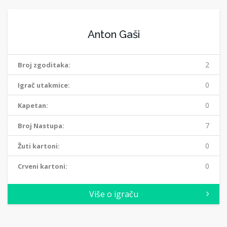
Anton Gaši
2
Broj zgoditaka:
0
Igrač utakmice:
0
Kapetan:
7
Broj Nastupa:
0
Žuti kartoni:
0
Crveni kartoni:
Više o igraču