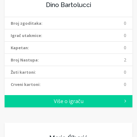
Dino Bartolucci
0
Broj zgoditaka:
0
Igrač utakmice:
0
Kapetan:
2
Broj Nastupa:
0
Žuti kartoni:
0
Crveni kartoni:
Više o igraču