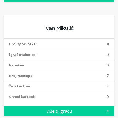
Ivan Mikulić
4
Broj zgoditaka:
0
Igrač utakmice:
0
Kapetan:
7
Broj Nastupa:
1
Žuti kartoni:
0
Crveni kartoni:
Više o igraču