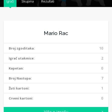
Igrači
Skupina
Rezultati
Mario Rac
10
Broj zgoditaka:
2
Igrač utakmice:
0
Kapetan:
7
Broj Nastupa:
1
Žuti kartoni:
0
Crveni kartoni: