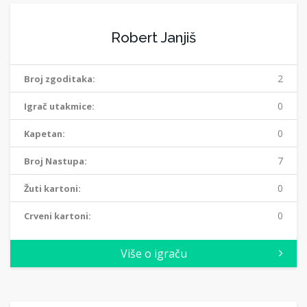
Robert Janjiš
2
Broj zgoditaka:
0
Igrač utakmice:
0
Kapetan:
7
Broj Nastupa:
0
Žuti kartoni:
0
Crveni kartoni:
Više o igraču