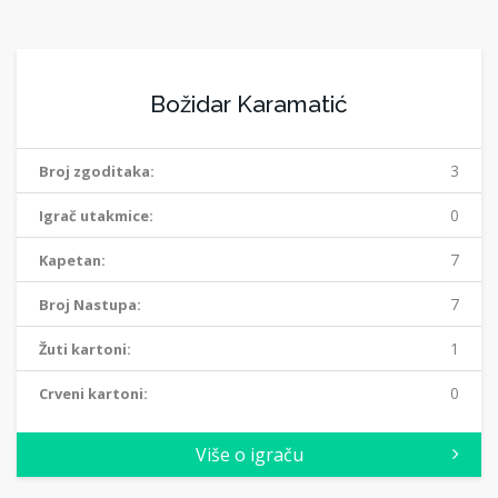
Božidar Karamatić
3
Broj zgoditaka:
0
Igrač utakmice:
7
Kapetan:
7
Broj Nastupa:
1
Žuti kartoni:
0
Crveni kartoni:
Više o igraču