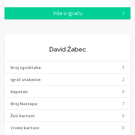
Više o igraču
David Žabec
5
Broj zgoditaka:
2
Igrač utakmice:
0
Kapetan:
7
Broj Nastupa:
0
Žuti kartoni:
0
Crveni kartoni: