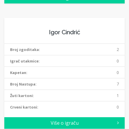
Igor Cindrić
2
Broj zgoditaka:
0
Igrač utakmice:
0
Kapetan:
7
Broj Nastupa:
1
Žuti kartoni:
0
Crveni kartoni:
Više o igraču