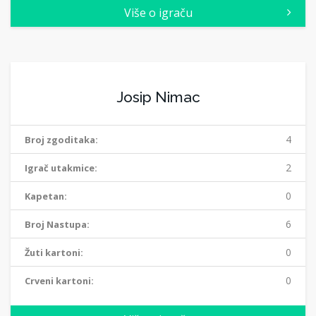
Više o igraču
Josip Nimac
4
Broj zgoditaka:
2
Igrač utakmice:
0
Kapetan:
6
Broj Nastupa:
0
Žuti kartoni:
0
Crveni kartoni: