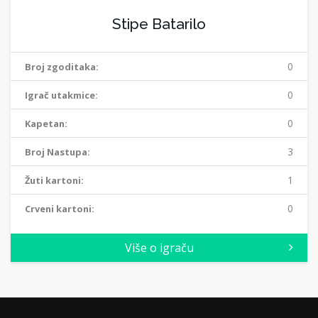
Stipe Batarilo
0
Broj zgoditaka:
0
Igrač utakmice:
0
Kapetan:
3
Broj Nastupa:
1
Žuti kartoni:
0
Crveni kartoni:
Više o igraču