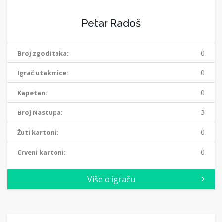
Petar Radoš
0
Broj zgoditaka:
0
Igrač utakmice:
0
Kapetan:
3
Broj Nastupa:
0
Žuti kartoni:
0
Crveni kartoni:
Više o igraču