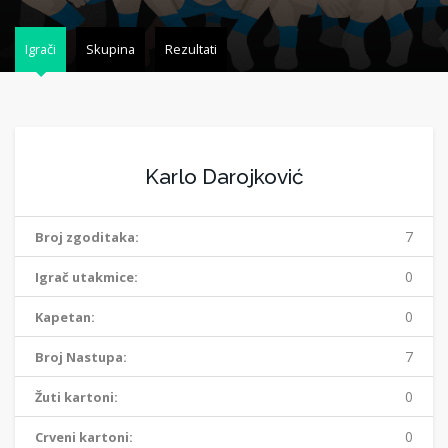
Igrači
Skupina
Rezultati
Karlo Darojković
7
Broj zgoditaka:
0
Igrač utakmice:
0
Kapetan:
7
Broj Nastupa:
0
Žuti kartoni:
0
Crveni kartoni: