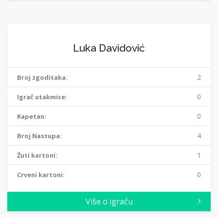
Luka Davidović
2
Broj zgoditaka:
0
Igrač utakmice:
0
Kapetan:
4
Broj Nastupa:
1
Žuti kartoni:
0
Crveni kartoni:
Više o igraču