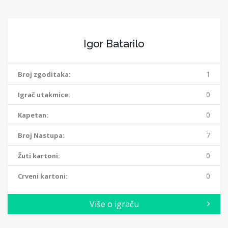
Igor Batarilo
1
Broj zgoditaka:
0
Igrač utakmice:
0
Kapetan:
7
Broj Nastupa:
0
Žuti kartoni:
0
Crveni kartoni:
Više o igraču