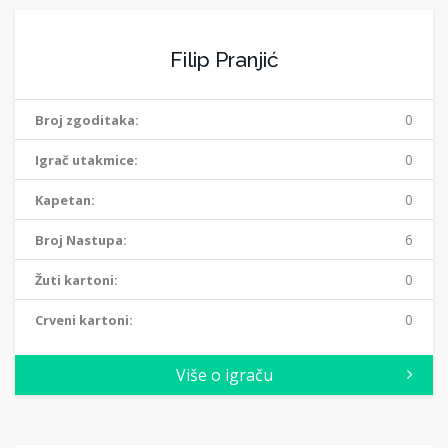
Filip Pranjić
0
Broj zgoditaka:
0
Igrač utakmice:
0
Kapetan:
6
Broj Nastupa:
0
Žuti kartoni:
0
Crveni kartoni:
Više o igraču