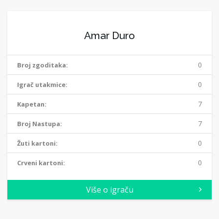
Amar Duro
0
Broj zgoditaka:
0
Igrač utakmice:
7
Kapetan:
7
Broj Nastupa:
0
Žuti kartoni:
0
Crveni kartoni:
Više o igraču