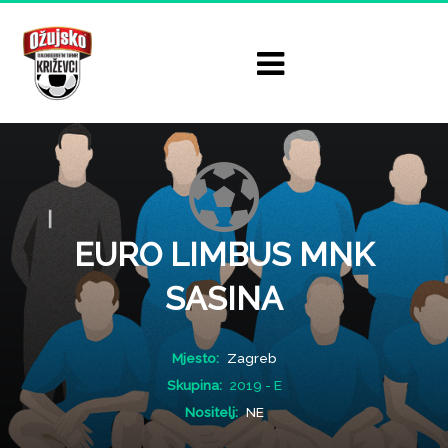
EURO LIMBUS MNK
SASINA
Mjesto:
Zagreb
Skupina:
2019 - E
Nositelj:
NE