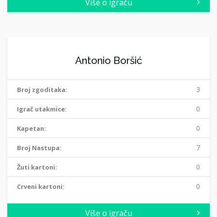
Više o igraču
Antonio Boršić
3
Broj zgoditaka:
0
Igrač utakmice:
0
Kapetan:
7
Broj Nastupa:
0
Žuti kartoni:
0
Crveni kartoni:
Više o igraču